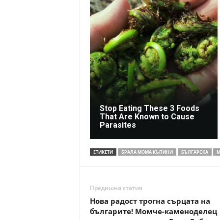
Stop Eating These 3 Foods
That Are Known to Cause
Parasites
ЕТИКЕТИ
БРАЛА МОМА КЪПИНИ
БЪЛГАРСКА
М
Предишна статия
Нова радост трогна сърцата на
българите! Момче-каменоделец