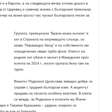
 е в Европа, а на следващата вечер отново дошъл в
ед от Царевец и сувенир значка с българския трикольор.
ечер на всеки кръгъл час пускал българската песен за
Групата, превърнала “Брала мома къпини” в
хит в Страната на изгряващото слънце, се
казва “Пира­мидос бенд” и по собственото им
определение свири турбо фолк. Клипът на
родния хит обаче е заснет в Македония през
есента на 2014 г., когато групата била там на
турне.
Вокалът Родехихи Цучислава завидно добре се
справя с трудния български език. А акцентът
придава на песента особена екзотика. В клипа
се вижда, че Родехихи и колегите му Йоичи
тара и Такаяки Курашима – ударни, искрено се
/по м-али от bgpravda