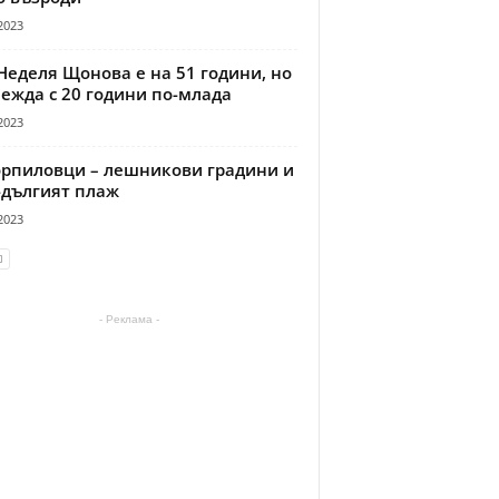
2023
Неделя Щонова е на 51 години, но
ежда с 20 години по-млада
2023
рпиловци – лешникови градини и
-дългият плаж
2023
- Реклама -