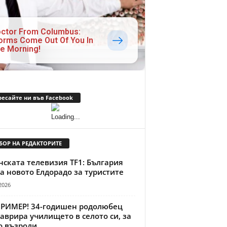
ctor From Columbus:
rms Come Out Of You In
e Morning!
ресайте ни във Facebook
БОР НА РЕДАКТОРИТЕ
ската телевизия TF1: България
а новото Елдорадо за туристите
2026
ПРИМЕР! 34-годишен родолюбец
аврира училището в селото си, за
о възроди