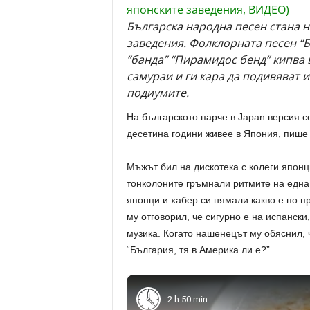
Българска народна песен стана н
заведения. Фолклорната песен “
“банда” “Пирамидос бенд” кипва 
самураи и ги кара да подивяват 
подиумите.
На българското парче в Japan версия с
десетина години живее в Япония, пише
Мъжът бил на дискотека с колеги японци
тонколоните гръмнали ритмите на една
японци и хабер си нямали какво е по п
му отговорил, че сигурно е на испанск
музика. Когато нашенецът му обяснил, 
“България, тя в Америка ли е?”
2 h 50 min