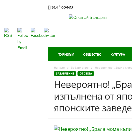
C
СОФИЯ
30.4
Опознай
България
ТУРИЗЪМ
ОБЩЕСТВО
КУЛТУРА
Начало
Забавление
Невероятно! „Брала мома
ЗАБАВЛЕНИЕ
ОТ СВЕТА
Невероятно! „Бра
изпълнена от япо
японските завед