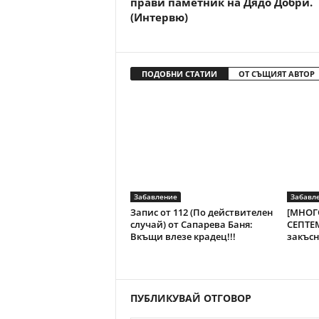
прави паметник на Дядо Добри.
(Интервю)
ПОДОБНИ СТАТИИ
ОТ СЪЩИЯТ АВТОР
Забавление
Забавл
Запис от 112 (По действителен
[МНОГО
случай) от Сапарева Баня:
СЕПТЕМ
Вкъщи влезе крадец!!!
закъсн
ПУБЛИКУВАЙ ОТГОВОР