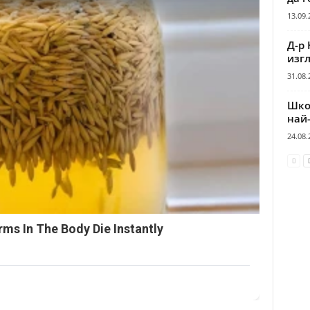
13.09.
Д-р 
изгл
31.08.
Шко
най
24.08.
ms In The Body Die Instantly