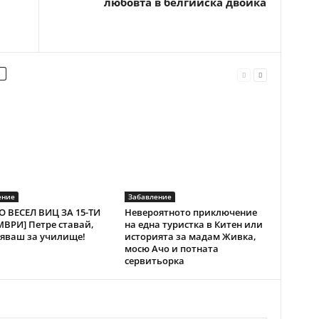
любовта в белгийска двойка
ение
Забавление
 ВЕСЕЛ ВИЦ ЗА 15-ТИ
Невероятното приключение
ВРИ] Петре ставай,
на една туристка в Китен или
яваш за училище!
историята за мадам Живка,
мосю Ачо и потната
сервитьорка