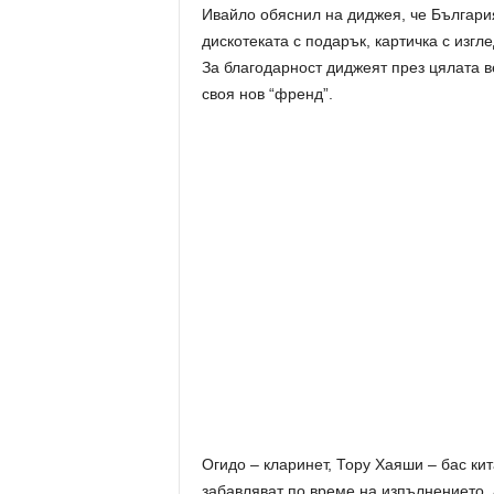
Ивайло обяснил на диджея, че България
дискотеката с подарък, картичка с изгл
За благодарност диджеят през цялата в
своя нов “френд”.
Огидо – кларинет, Тору Хаяши – бас ки
забавляват по време на изпълнението. 