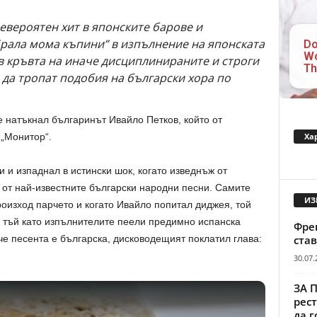
евероятен хит в японските барове и
Брала мома къпини” в изпълнение на японската
Do
Wo
в кръвта на иначе дисциплинираните и строги
Th
и да тропат подобия на български хора по
е натъкнал българинът Ивайло Петков, който от
Ха
 „Монитор“.
 и изпаднал в истински шок, когато изведнъж от
 от най-известните български народни песни. Самите
ИЗ
роизход парчето и когато Ивайло попитал диджея, той
и, тъй като изпълнителите пеели предимно испанска
Френ
че песента е българска, дисководещият поклатил глава:
став
30.07.
ЗА 
рест
да г