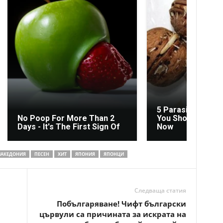
5 Parasite-Causi
No Poop For More Than 2
You Should Stop E
Days - It's The First Sign Of
Now
АКЕДОНИЯ
ПЕСЕН
ХИТ
ЯПОНИЯ
ЯПОНЦИ
Следваща статия
Побългаряване! Чифт български
цървули са причината за искрата на