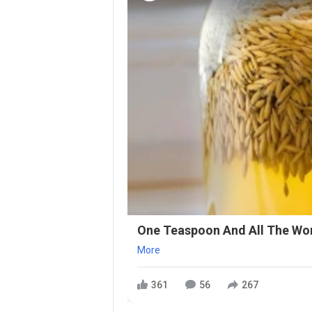
One Teaspoon And All The Wor
More
361
56
267