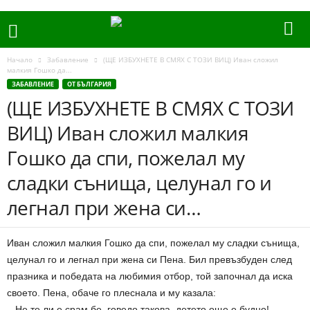
Начало
Забавление
(ЩЕ ИЗБУХНЕТЕ В СМЯХ С ТОЗИ ВИЦ) Иван сложил
малкия Гошко да...
ЗАБАВЛЕНИЕ
ОТ БЪЛГАРИЯ
(ЩЕ ИЗБУХНЕТЕ В СМЯХ С ТОЗИ
ВИЦ) Иван сложил малкия
Гошко да спи, пожелал му
сладки сънища, целунал го и
легнал при жена си…
Иван сложил малкия Гошко да спи, пожелал му сладки сънища,
целунал го и легнал при жена си Пена. Бил превъзбуден след
празника и победата на любимия отбор, той започнал да иска
своето. Пена, обаче го плеснала и му казала:
– Не те ли е срам бе, говедо такова, детето още е будно!