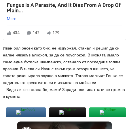
Fungus Is A Parasite, And It Dies From A Drop Of
Plain...
More
434
142
179
Иван бил бесен като бик, не издържал, станал и решил да си
налее някакъв алкохол, за да се поуспокои. В кухнята имало
само една бутилка шампанско, останало от последния голям
празник. В гнева си Иван с такъв гръм отворил шишето, че
тапата рикоширала звучно в мивката. Тогава малкият Гошко се
надигнал от креватчето си и извикал на майка си:
– Видя ли к’во стана бе, мамо! Заради твоя инат тати се гръмна
в кухнята!