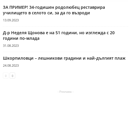
ЗА ПРИМЕР! 34-годишен родолюбец реставрира
училището в селото си, за да го възроди
13.09.2023
Д-р Неделя Щонова е на 51 години, но изглежда с 20
години по-млада
31.08.2023
Шкорпиловци – лешникови градини и най-дългият плаж
24.08.2023
- Реклама -