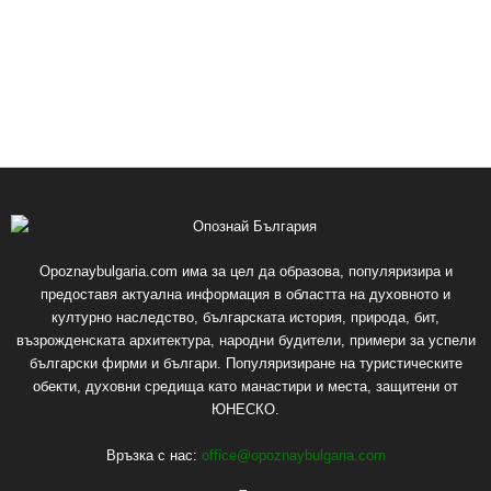
Opoznaybulgaria.com има за цел да образова, популяризира и
предоставя актуална информация в областта на духовното и
културно наследство, българската история, природа, бит,
възрожденската архитектура, народни будители, примери за успели
български фирми и българи. Популяризиране на туристическите
обекти, духовни средища като манастири и места, защитени от
ЮНЕСКО.
Връзка с нас:
office@opoznaybulgaria.com