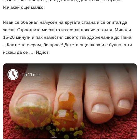
Изчакай още малко!
Иван се обърнал намусен на другата страна и се опитал да
заспи. Страстните мисли го изгаряли повече от съня. Минали
15-20 минути и пак наместил своето твърдо желание до Пена.
– Как не те е срам, бе прасе! Детето още шава и е будно, а ти
искаш да се …! Идиот!
2 h 11 min