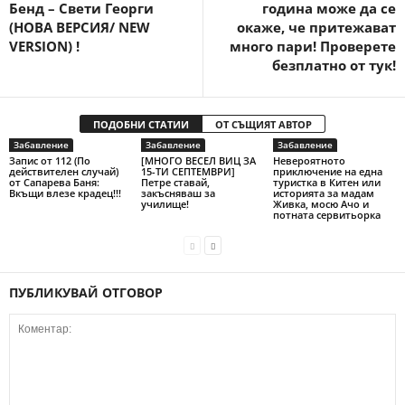
Бенд – Свети Георги
година може да се
(НОВА ВЕРСИЯ/ NEW
окаже, че притежават
VERSION) !
много пари! Проверете
безплатно от тук!
ПОДОБНИ СТАТИИ
ОТ СЪЩИЯТ АВТОР
Забавление
Забавление
Забавление
Запис от 112 (По
[МНОГО ВЕСЕЛ ВИЦ ЗА
Невероятното
действителен случай)
15-ТИ СЕПТЕМВРИ]
приключение на една
от Сапарева Баня:
Петре ставай,
туристка в Китен или
Вкъщи влезе крадец!!!
закъсняваш за
историята за мадам
училище!
Живка, мосю Ачо и
потната сервитьорка
ПУБЛИКУВАЙ ОТГОВОР