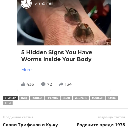
3 h 49 min
5 Hidden Signs You Have
Worms Inside Your Body
More
435
72
134
ЕТИКЕТИ
ВИЦ
ГОШКО
ГРЪМНА
ИВАН
ИЗБУХНЕ
МАЛКИЯ
СМЯХ
СПИ
Предишна статия
Следваща статия
Слави Трифонов и Ку-ку
Родените преди 1978