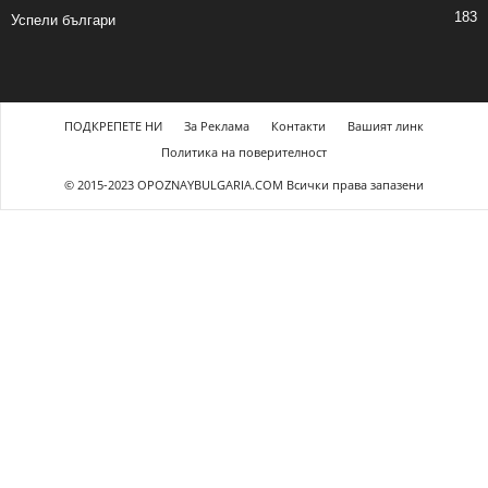
183
Успели българи
ПОДКРЕПЕТЕ НИ
За Реклама
Контакти
Вашият линк
Политика на поверителност
© 2015-2023 OPOZNAYBULGARIA.COM Всички права запазени
el giriş
casibom giriş
casibom
casibom güncel giriş
casibom giriş
casibom
s