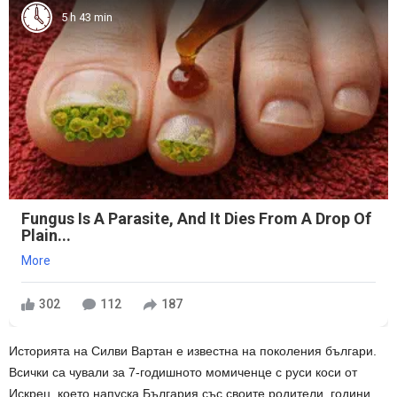
5 h 43 min
Fungus Is A Parasite, And It Dies From A Drop Of
Plain...
More
302
112
187
Историята на Силви Вартан е известна на поколения българи.
Всички са чували за 7-годишното момиченце с руси коси от
Искрец, което напуска България със своите родители, години