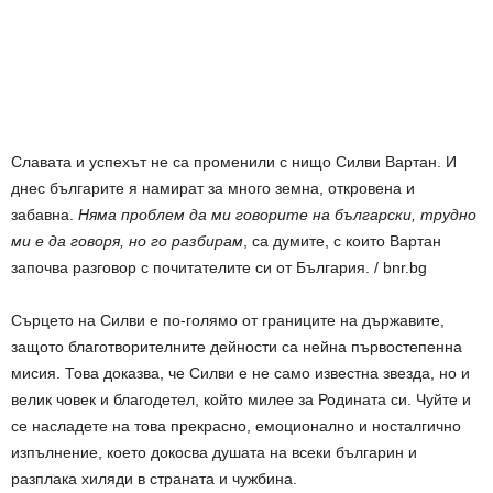
Славата и успехът не са променили с нищо Силви Вартан. И
днес българите я намират за много земна, откровена и
забавна.
Няма проблем да ми говорите на български, трудно
ми е да говоря, но го разбирам
, са думите, с които Вартан
започва разговор с почитателите си от България. / bnr.bg
Сърцето на Силви е по-голямо от границите на държавите,
защото благотворителните дейности са нейна първостепенна
мисия. Това доказва, че Силви е не само известна звезда, но и
велик човек и благодетел, който милее за Родината си. Чуйте и
се насладете на това прекрасно, емоционално и носталгично
изпълнение, което докосва душата на всеки българин и
разплака хиляди в страната и чужбина.