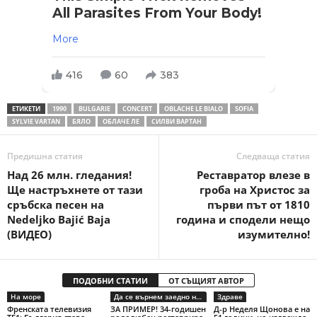
All Parasites From Your Body!
More
416
60
383
ЕТИКЕТИ
1990
BULGARIE
CONCERT
OBLACHE LE BIALO
SOFIA
SYLVIE VARTAN
БЯЛО
ОБЛАЧЕ ЛЕ
СИЛВИ ВАРТАН
Предишна статия
Следваща статия
Над 26 млн. гледания!
Реставратор влезе в
Ще настръхнете от тази
гроба на Христос за
сръбска песен на
първи път от 1810
Nedeljko Bajić Baja
година и сподели нещо
(ВИДЕО)
изумително!
ПОДОБНИ СТАТИИ
ОТ СЪЩИЯТ АВТОР
На море
Да се върнем заедно на село
Здраве
Френската телевизия
ЗА ПРИМЕР! 34-годишен
Д-р Неделя Щонова е на