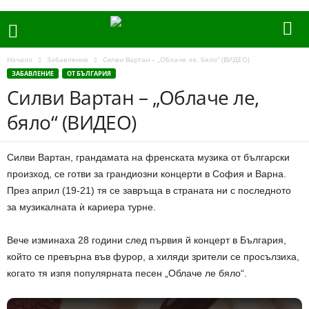
Начало
Забавление
Силви Вартан – „Облаче ле, бяло“ (ВИДЕО)
ЗАБАВЛЕНИЕ
ОТ БЪЛГАРИЯ
Силви Вартан – „Облаче ле,
бяло“ (ВИДЕО)
Силви Вартан, грандамата на френската музика от български
произход, се готви за грандиозни концерти в София и Варна.
През април (19-21) тя се завръща в страната ни с последното
за музикалната ѝ кариера турне.
Вече изминаха 28 години след първия й концерт в България,
който се превърна във фурор, а хиляди зрители се просълзиха,
когато тя изпя популярната песен „Облаче ле бяло“.