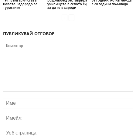
TF1: България става
родолюбец реставрира
51 години, но изглежда
новото Елдорадо за
училището в селото си,
с 20 години по-млада
туристите
за да го възроди
ПУБЛИКУВАЙ ОТГОВОР