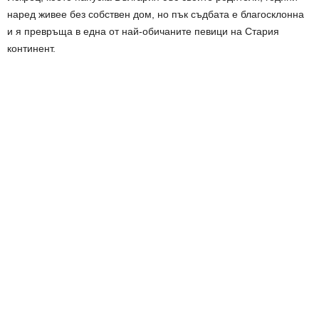
наред живее без собствен дом, но пък съдбата е благосклонна
и я превръща в една от най-обичаните певици на Стария
континент.