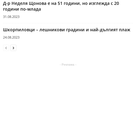
Д-р Неделя Щонова е на 51 години, но изглежда с 20
години по-млада
31.08.2023
Шкорпиловци – лешникови градини и най-дългият плаж
24.08.2023
- Реклама -