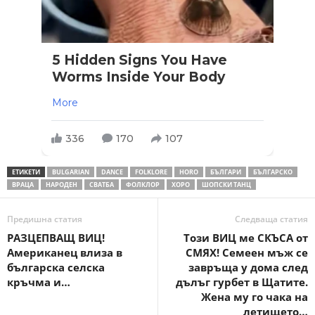
5 Hidden Signs You Have
Worms Inside Your Body
More
336
170
107
ЕТИКЕТИ
BULGARIAN
DANCE
FOLKLORE
HORO
БЪЛГАРИ
БЪЛГАРСКО
ВРАЦА
НАРОДЕН
СВАТБА
ФОЛКЛОР
ХОРО
ШОПСКИ ТАНЦ
Предишна статия
Следваща статия
РАЗЦЕПВАЩ ВИЦ!
Този ВИЦ ме СКЪСА от
Американец влиза в
СМЯХ! Семеен мъж се
българска селска
завръща у дома след
кръчма и…
дълъг гурбет в Щатите.
Жена му го чака на
летището…