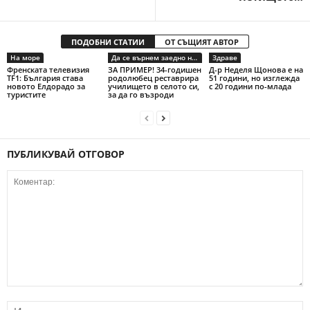
ПОДОБНИ СТАТИИ
ОТ СЪЩИЯТ АВТОР
На море
Да се върнем заедно на село
Здраве
Френската телевизия
ЗА ПРИМЕР! 34-годишен
Д-р Неделя Щонова е на
TF1: България става
родолюбец реставрира
51 години, но изглежда
новото Елдорадо за
училището в селото си,
с 20 години по-млада
туристите
за да го възроди
ПУБЛИКУВАЙ ОТГОВОР