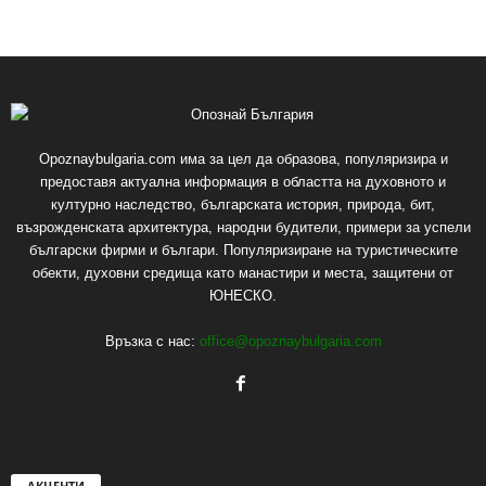
Opoznaybulgaria.com има за цел да образова, популяризира и
предоставя актуална информация в областта на духовното и
културно наследство, българската история, природа, бит,
възрожденската архитектура, народни будители, примери за успели
български фирми и българи. Популяризиране на туристическите
обекти, духовни средища като манастири и места, защитени от
ЮНЕСКО.
Връзка с нас:
office@opoznaybulgaria.com
АКЦЕНТИ