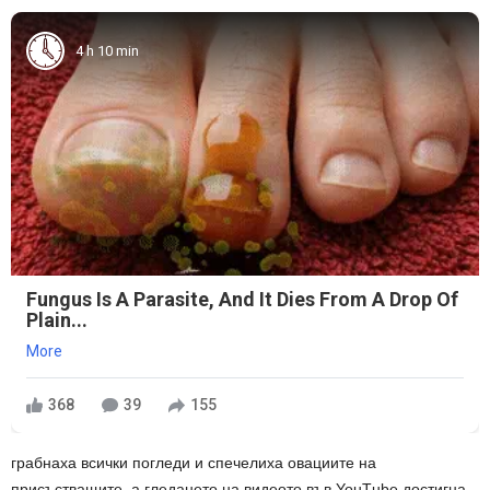
4 h 10 min
Fungus Is A Parasite, And It Dies From A Drop Of
Plain...
More
368
39
155
грабнаха всички погледи и спечелиха овациите на
присъстващите, а гледането на видеото във YouТube достигна