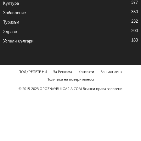
377
Култура
350
Забавление
232
Туризъм
200
Здраве
183
Успели българи
ПОДКРЕПЕТЕ НИ
За Реклама
Контакти
Вашият линк
Политика на поверителност
© 2015-2023 OPOZNAYBULGARIA.COM Всички права запазени
ş
ultrabet giriş
ultrabet
betasus güncel giriş
betasus giriş
betasus
betasus günc