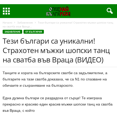
Начало
Забавление
Тези българи са уникални! Страхотен мъжки шопски танц
на сватба във Враца...
ЗАБАВЛЕНИЕ
ОТ БЪЛГАРИЯ
Тези българи са уникални!
Страхотен мъжки шопски танц
на сватба във Враца (ВИДЕО)
Танците и хората на българските сватби са задължителни, а
българите на тази сватба доказаха, че са N1 по спазване на
обичаите и съхраняване на българското.
Една дузина българи се раздадоха от сърце! Те изиграха
прекрасно и красиво един красив мъжки шопски танц на сватба
във Враца, с който