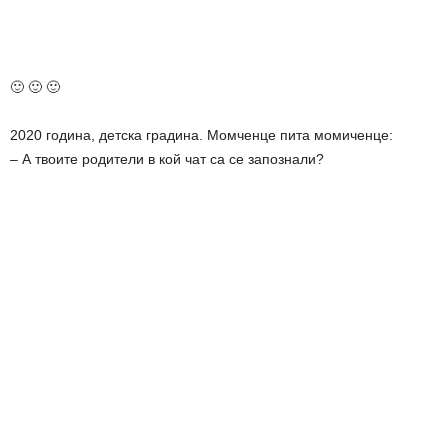
🙂 🙂 🙂
2020 година, детска градина. Момченце пита момиченце:
– А твоите родители в кой чат са се запознали?