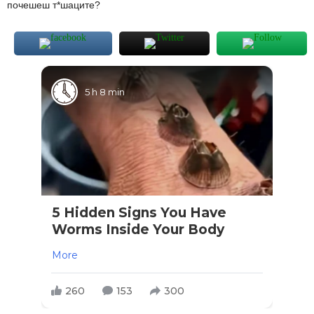
почешеш т*шаците?
5 h 8 min
5 Hidden Signs You Have
Worms Inside Your Body
More
260
153
300