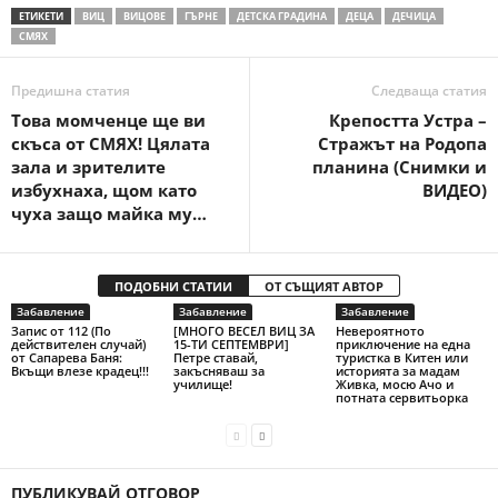
ЕТИКЕТИ
ВИЦ
ВИЦОВЕ
ГЪРНЕ
ДЕТСКА ГРАДИНА
ДЕЦА
ДЕЧИЦА
СМЯХ
Предишна статия
Следваща статия
Това момченце ще ви
Крепостта Устра –
скъса от СМЯХ! Цялата
Стражът на Родопа
зала и зрителите
планина (Снимки и
избухнаха, щом като
ВИДЕО)
чуха защо майка му…
ПОДОБНИ СТАТИИ
ОТ СЪЩИЯТ АВТОР
Забавление
Забавление
Забавление
Запис от 112 (По
[МНОГО ВЕСЕЛ ВИЦ ЗА
Невероятното
действителен случай)
15-ТИ СЕПТЕМВРИ]
приключение на една
от Сапарева Баня:
Петре ставай,
туристка в Китен или
Вкъщи влезе крадец!!!
закъсняваш за
историята за мадам
училище!
Живка, мосю Ачо и
потната сервитьорка
ПУБЛИКУВАЙ ОТГОВОР