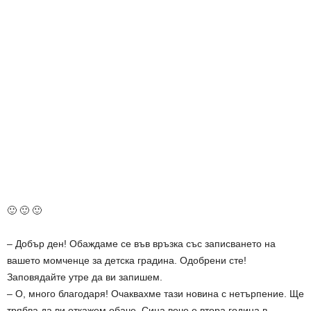
🙂 🙂 🙂
– Добър ден! Обаждаме се във връзка със записването на
вашето момченце за детска градина. Одобрени сте!
Заповядайте утре да ви запишем.
– О, много благодаря! Очаквахме тази новина с нетърпение. Ще
трябва да ви откажем обаче. Сина вече е втора година в