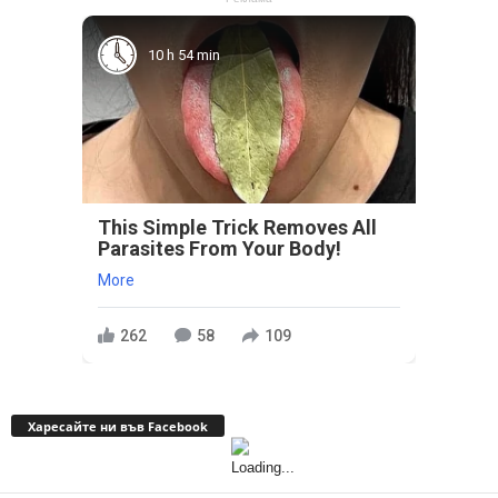
10 h 54 min
This Simple Trick Removes All
Parasites From Your Body!
More
262
58
109
Харесайте ни във Facebook