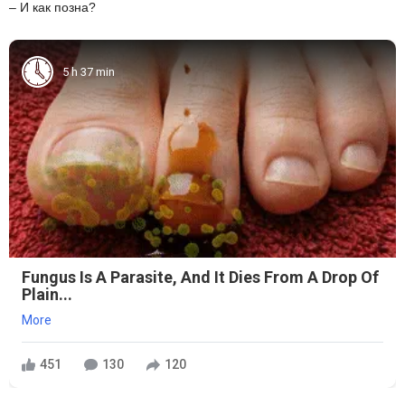
– И как позна?
5 h 37 min
Fungus Is A Parasite, And It Dies From A Drop Of
Plain...
More
451
130
120