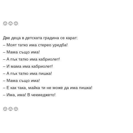
🙂 🙂 🙂
Две деца в детската градина се карат:
– Моят татко има стерео уредба!
– Мама също има!
– А пък татко има кабриолет!
– И мама има кабриолет!
– А пък татко има пишка!
– Мама също има!
– Е как така, майка ти не може да има пишка!
– Има, има! В чекмеджето!
🙂 🙂 🙂