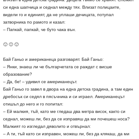
си една шапчица и седнал между тях. Влизат полицаите,
видели го и единият, да не уплаши дечицата, потупал
затворника по рамото и казал:
– Папкай, папкай, че буто чака вън.
🙂 🙂 🙂
Бай Ганьо и американеца разговарят. Бай Ганьо:
– Янки, знаеш ли че българчетата се раждат с висше
образование?
– Да, бе! – удивил се американецът.
Бай Ганьо го завел в двора на една детска градина, а там един
дребосък си седял в пясъчника и си играел. Американецът
отишъл до него и го попитал:
– Ей малкия, тъй, като ме гледаш два метра висок, както си
седнал, можеш ли, без да се изправяш да ми почешеш носа?
Малкият го изгледал дяволито и отвърнал:
– А ти, тъй като си изправен, можеш ли, без да клякаш, да ми