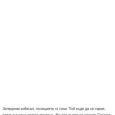
Затворник избягал, полицията го гони. Той къде да се скрие,
влязъл в една детска градина. Децата тъкмо се хранят. Сложил