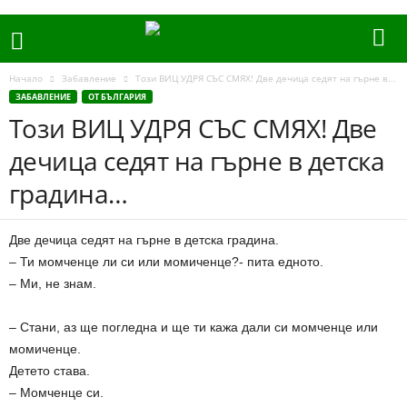
Начало
Забавление
Този ВИЦ УДРЯ СЪС СМЯХ! Две дечица седят на гърне в...
ЗАБАВЛЕНИЕ
ОТ БЪЛГАРИЯ
Този ВИЦ УДРЯ СЪС СМЯХ! Две
дечица седят на гърне в детска
градина…
Две дечица седят на гърне в детска градина.
– Ти момченце ли си или момиченце?- пита едното.
– Ми, не знам.
– Стани, аз ще погледна и ще ти кажа дали си момченце или
момиченце.
Детето става.
– Момченце си.