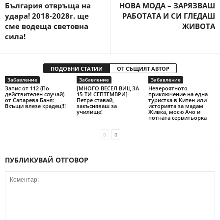
България отвръща на
НОВА МОДА – ЗАРЯЗВАШ
удара! 2018-2028г. ще
РАБОТАТА И СИ ГЛЕДАШ
сме водеща световна
ЖИВОТА
сила!
ПОДОБНИ СТАТИИ
ОТ СЪЩИЯТ АВТОР
Забавление
Забавление
Забавление
Запис от 112 (По
[МНОГО ВЕСЕЛ ВИЦ ЗА
Невероятното
действителен случай)
15-ТИ СЕПТЕМВРИ]
приключение на една
от Сапарева Баня:
Петре ставай,
туристка в Китен или
Вкъщи влезе крадец!!!
закъсняваш за
историята за мадам
училище!
Живка, мосю Ачо и
потната сервитьорка
ПУБЛИКУВАЙ ОТГОВОР