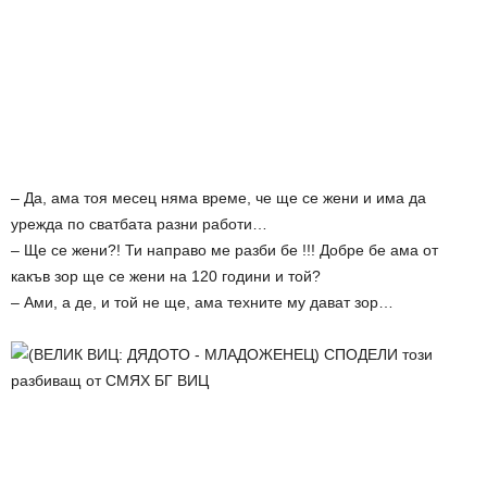
– Да, ама тоя месец няма време, че ще се жени и има да
урежда по сватбата разни работи…
– Ще се жени?! Ти направо ме разби бе !!! Добре бе ама от
какъв зор ще се жени на 120 години и той?
– Ами, а де, и той не ще, ама техните му дават зор…