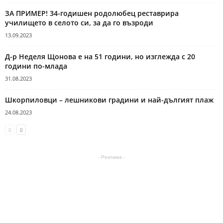
ЗА ПРИМЕР! 34-годишен родолюбец реставрира
училището в селото си, за да го възроди
13.09.2023
Д-р Неделя Щонова е на 51 години, но изглежда с 20
години по-млада
31.08.2023
Шкорпиловци – лешникови градини и най-дългият плаж
24.08.2023
- Реклама -