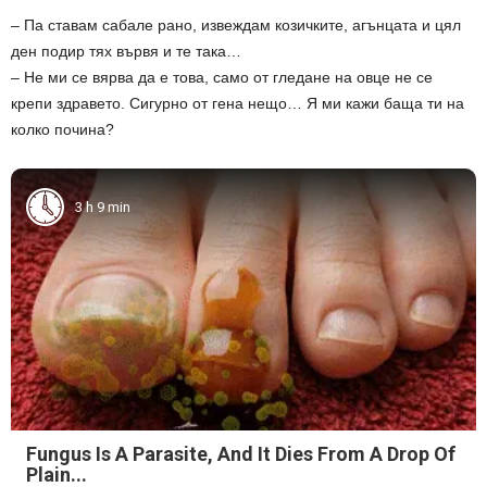
– Па ставам сабале рано, извеждам козичките, агънцата и цял
ден подир тях вървя и те така…
– Не ми се вярва да е това, само от гледане на овце не се
крепи здравето. Сигурно от гена нещо… Я ми кажи баща ти на
колко почина?
3 h 9 min
Fungus Is A Parasite, And It Dies From A Drop Of
Plain...