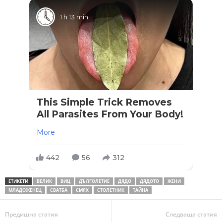
1 h 13 min
This Simple Trick Removes
All Parasites From Your Body!
More
442
56
312
ЕТИКЕТИ
ВЕЛИК
ВИЦ
ДЪЛГОЛЕТИЕ
ДЯДО
ДЯДОТО
ЖЕНИ
МЛАДОЖЕНЕЦ
СВАТБА
СМЯХ
СТОЛЕТНИК
ТАЙНА
Предишна статия
Следваща статия