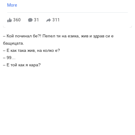
More
360
31
311
– Кой починал бе?! Пепел ти на езика, жив и здрав си е
бащицата.
– Е как така жив, на колко е?
– 99…
– Е той как я кара?