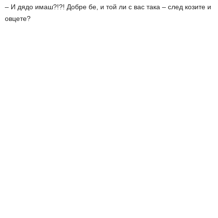
– И дядо имаш?!?! Добре бе, и той ли с вас така – след козите и
овцете?