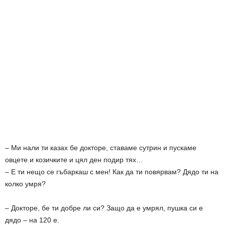
– Ми нали ти казах бе докторе, ставаме сутрин и пускаме
овцете и козичките и цял ден подир тях…
– Е ти нещо се гъбаркаш с мен! Как да ти повярвам? Дядо ти на
колко умря?
– Докторе, бе ти добре ли си? Защо да е умрял, пушка си е
дядо – на 120 е.