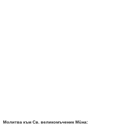
Молитва към Св. великомъченик Мùна: