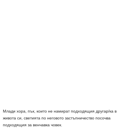
Млади хора, пък, които не намират подходящия другар/ка в
живота си, светията по неговото застъпничество посочва
подходящия за венчавка човек.