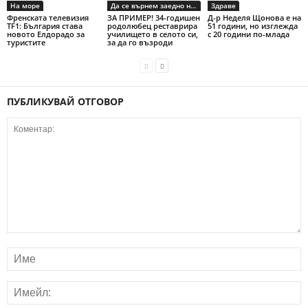
На море
Да се върнем заедно на село
Здраве
Френската телевизия
ЗА ПРИМЕР! 34-годишен
Д-р Неделя Щонова е на
TF1: България става
родолюбец реставрира
51 години, но изглежда
новото Елдорадо за
училището в селото си,
с 20 години по-млада
туристите
за да го възроди
ПУБЛИКУВАЙ ОТГОВОР