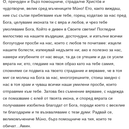
О, пречуден и бърз помощниче, страдалче Христòв и
чудотворче, велик сред мъчениците Мùно! Ето, както виждаш,
ние със сълзи прибягваме към тебе, горещ ходатаю за нас пред
Бога, целуваме иконата ти с вяра и любов, и чрез тебе
умоляваме Бога, Който е дивен в Своите светии! Погледни
милостиво на нашите въздишки, досточудни, и изпълни всички
богоугодни просби на нас, които с любов те почитаме: изцели
нашите болести, излекувай недъзите ни; ако е полезно за нас,
намери изгубените от нас вещи, та да се утешим и да се усили
вярата ни; ето, гледаме на твоя образ като на тебе самия,
спомняме си подвига на твоето страдание и вярваме, че в тоя
миг се молиш на Бога за нас, многогрешните, стоиш заедно с
нас в тоя храм и чуваш всички наши умилени просби, които
отправяме към тебе. Затова без съмнение вярваме, с надежда
се помазваме с елей от твоята икона, и според вярата си
получаваме изобилна благодат от Бога, поради което с веселие
ти благодарим и те възхваляваме с тези думи: Радвай се,
великомъчениче Мùно, бърз помощниче на тия, които те
обичат…Амин.