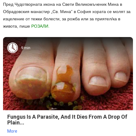
Пред Чудотворната икона на Свети Великомъченик Мина в
Обрадовския манастир „Св. Мина“ в София хората се молят за
изцеление от тежки болести, за рожба или за приятел/ка в
живота, пише
РОЗАЛИ.
9 min
Fungus Is A Parasite, And It Dies From A Drop Of
Plain...
More