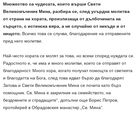
Множество са чудесата, които върши Свети
Великомъченик Мина, разбира се, след усърдна молитва
от страна на хората, произлизаща от дълбочината на
сърцето, с истинска вяра, а не случайно от никъде и от
нищото.
Всичко това се случва, благодарение на отправените
пред него молитви.
Най-често хората се молят за това, но всеки според нуждата си.
Радостното е, че има и много молитви, които се отправят от
благодарност. Много хора, когато получат помощта от светията
и благодатта на Бога, след това идват бързо да благодарят.
Затова и Свети Великомъченик Мина се почита като бърз
помощник. Св. Мина е закрилник на семейството, на
бездомните и страдащите“, допълни още Борис Петров,
протойерей в Обрадовския манастир „Св. Мина“.