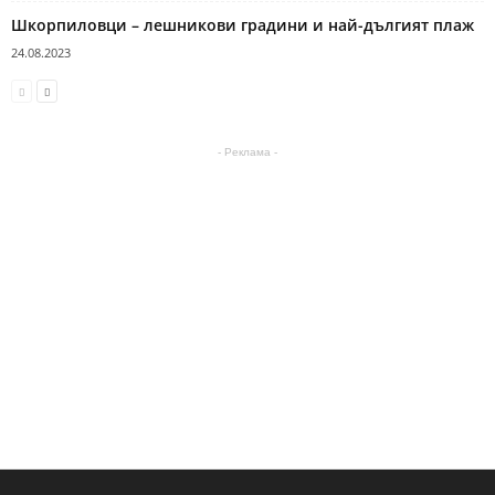
Шкорпиловци – лешникови градини и най-дългият плаж
24.08.2023
- Реклама -