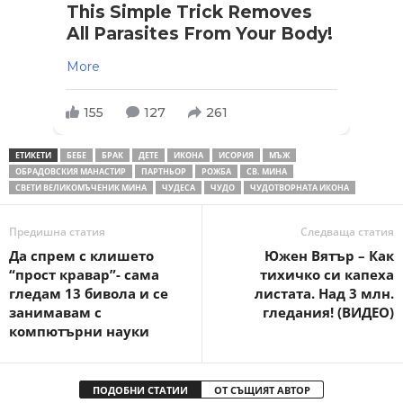
This Simple Trick Removes
All Parasites From Your Body!
More
155
127
261
ЕТИКЕТИ
БЕБЕ
БРАК
ДЕТЕ
ИКОНА
ИСОРИЯ
МЪЖ
ОБРАДОВСКИЯ МАНАСТИР
ПАРТНЬОР
РОЖБА
СВ. МИНА
СВЕТИ ВЕЛИКОМЪЧЕНИК МИНА
ЧУДЕСА
ЧУДО
ЧУДОТВОРНАТА ИКОНА
Предишна статия
Следваща статия
Да спрем с клишето
Южен Вятър – Как
“прост кравар”- сама
тихичко си капеха
гледам 13 бивола и се
листата. Над 3 млн.
занимавам с
гледания! (ВИДЕО)
компютърни науки
ПОДОБНИ СТАТИИ
ОТ СЪЩИЯТ АВТОР