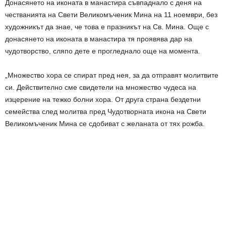
Донасянето на иконата в манастира съвпаднало с деня на
честванията на Свети Великомъченик Мина на 11 ноември, без
художникът да знае, че това е празникът на Св. Мина. Още с
донасянето на иконата в манастира тя проявява дар на
чудотворство, сляпо дете е прогледнало още на момента.
„Множество хора се спират пред нея, за да отправят молитвите
си. Действително сме свидетели на множество чудеса на
изцерение на тежко болни хора. От друга страна бездетни
семейства след молитва пред Чудотворната икона на Свети
Великомъченик Мина се сдобиват с желаната от тях рожба.