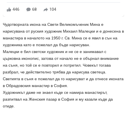
446
68
104
Чудотворната икона на Свети Великомъченик Мина е
нарисувана от руския художник Михаил Малецки и е донесена в
манастира в началото на 1950 г. Св. Мина се е явил в сън на
художника като е пожелал да бъде нарисуван.
Малецки е бил светски художник и не се е занимавал с
църковна иконопис, затова от начало не е обърнал внимание
на съня, но той се е повторил и потретил. Човекът тогава
разбрал, че действително трябва да нарисува светеца.
Светията в съня е пожелал да го нарисуват и да отнесе иконата
в Обрадовския манастир в София.
Художникът даже не знаел къде се намира манастирът,
разпитвал на Женския пазар в София и му казали къде да
отиде.