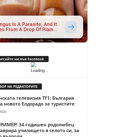
ngus Is A Parasite, And It
es From A Drop Of Plain...
ресайте ни във Facebook
БОР НА РЕДАКТОРИТЕ
ската телевизия TF1: България
а новото Елдорадо за туристите
2026
ПРИМЕР! 34-годишен родолюбец
аврира училището в селото си, за
о възроди