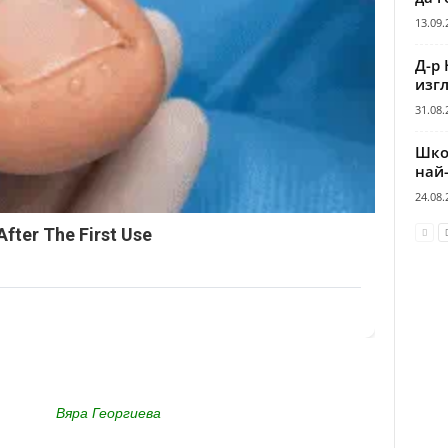
13.09.
Д-р 
изгл
31.08.
Шко
най
24.08.
After The First Use
Вяра Георгиева