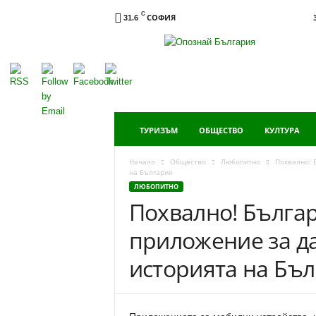
C
СОФИЯ
31.6
Опознай
България
ТУРИЗЪМ
ОБЩЕСТВО
КУЛТУРА
Начало
Общество
Любопитно
Похвално! 
на България
ЛЮБОПИТНО
Похвално! Бълга
приложение за д
историята на Бъ