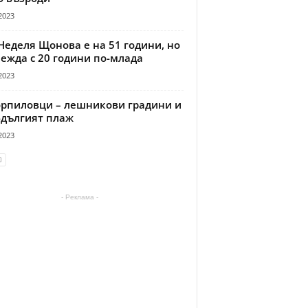
2023
Неделя Щонова е на 51 години, но
ежда с 20 години по-млада
2023
рпиловци – лешникови градини и
-дългият плаж
2023
- Реклама -