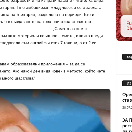
оето разработи и ни изпрати нашата читателка Вяра
лгария. Тя е амбициозен млад човек и се е заела с
ията на България, разделена на периоди. Ето и
рало в създаването на това наистина страхотно
Fu
Di
Самата аз съм с
съм като материали всъщност темите, с които преди
еподавала съм английски език 7 години, а от 2 се
Ха
давам образователни приложения – за да се
нето. Ако някой ден видя човек в метрото, който чете
м много щастлива“
ИЗ
Френ
став
30.07.
ЗА 
рест
да г