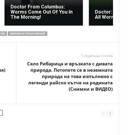
Doctor From Columbus:
Worms Come Out Of You In
Doctor: One Teas
The Morning!
All Worms in Your
РИЯ
МОБИЛНО ПРИЛОЖЕНИЕ
Следваща статия
Село Рибарица и връзката с дивата
я)
природа. Потопете се в неземната
природа на това изпълнено с
легенди райско кътче на родината
(Снимки и ВИДЕО)