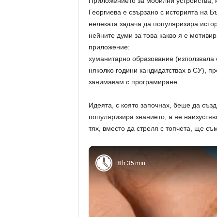
Приложението за мобилни устройства, к
Георгиева е свързано с историята на Бъ
нелеката задача да популяризира истор
нейните думи за това какво я е мотиви
приложение: „
хуманитарно образование (използвала 
няколко години кандидатствах в СУ), пр
занимавам с програмиране.
Идеята, с която започнах, беше да съз
популяризира знанието, а не наизустява
тях, вместо да стреля с топчета, ще съ
8 h 35 min