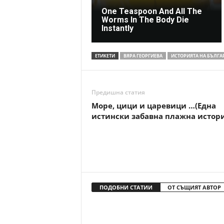
One Teaspoon And All The
Worms In The Body Die
Instantly
ЕТИКЕТИ
ВЯРА ГЕОРГИЕВА
ИСТОРИЯТА НА БЪЛГА
Предишна статия
Море, цици и царевици …(Една
истински забавна плажна истори
ПОДОБНИ СТАТИИ
ОТ СЪЩИЯТ АВТОР