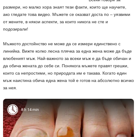
размери, но малко хора знаят тези факти, които ще научите,
ако гледате това видео. Мъжете се оказват доста по – уязвими
от жените, в някои аспекти, за които никога не сте и
подозирали!
Мъжкото достойнство не може да се измери единствено с
линийка. Вижте колко лесна плячка за една жена може да бъде
влюбеният мъж. Най-важното за всеки мъж е да бъде обичан и
да обича жената до себе си. Понякога мъжете правят грешки,
които са непростими, но природата им е такава. Когато един
мъж наистина обича една жена той е готов на абсолютно всичко
за нея.
8 h 14 min