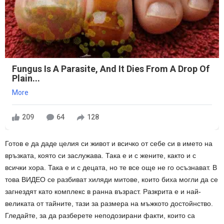
Fungus Is A Parasite, And It Dies From A Drop Of
Plain...
More
209
64
128
Готов е да даде целия си живот и всичко от себе си в името на
връзката, която си заслужава. Така е и с жените, както и с
всички хора. Така е и с децата, но те все още не го осъзнават. В
това ВИДЕО се разбиват хиляди митове, които биха могли да се
загнездят като комплекс в ранна възраст. Разкрита е и най-
великата от тайните, тази за размера на мъжкото достойнство.
Гледайте, за да разберете неподозирани факти, които са