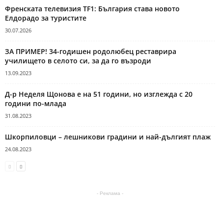
Френската телевизия TF1: България става новото
Елдорадо за туристите
30.07.2026
ЗА ПРИМЕР! 34-годишен родолюбец реставрира
училището в селото си, за да го възроди
13.09.2023
Д-р Неделя Щонова е на 51 години, но изглежда с 20
години по-млада
31.08.2023
Шкорпиловци – лешникови градини и най-дългият плаж
24.08.2023
- Реклама -