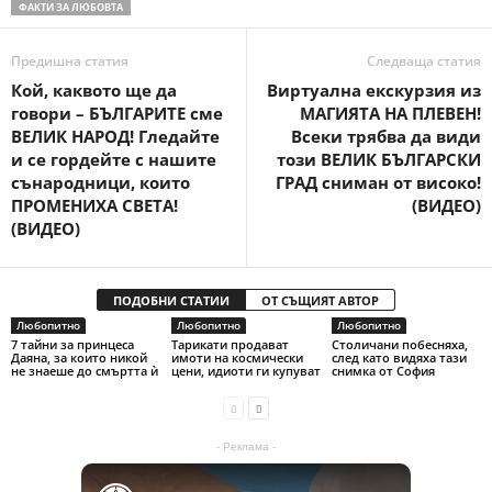
ФАКТИ ЗА ЛЮБОВТА
Предишна статия
Следваща статия
Кой, каквото ще да
Виртуална екскурзия из
говори – БЪЛГАРИТЕ сме
МАГИЯТА НА ПЛЕВЕН!
ВЕЛИК НАРОД! Гледайте
Всеки трябва да види
и се гордейте с нашите
този ВЕЛИК БЪЛГАРСКИ
сънародници, които
ГРАД сниман от високо!
ПРОМЕНИХА СВЕТА!
(ВИДЕО)
(ВИДЕО)
ПОДОБНИ СТАТИИ
ОТ СЪЩИЯТ АВТОР
Любопитно
Любопитно
Любопитно
7 тайни за принцеса
Тарикати продават
Столичани побесняха,
Даяна, за които никой
имоти на космически
след като видяха тази
не знаеше до смъртта ѝ
цени, идиоти ги купуват
снимка от София
- Реклама -