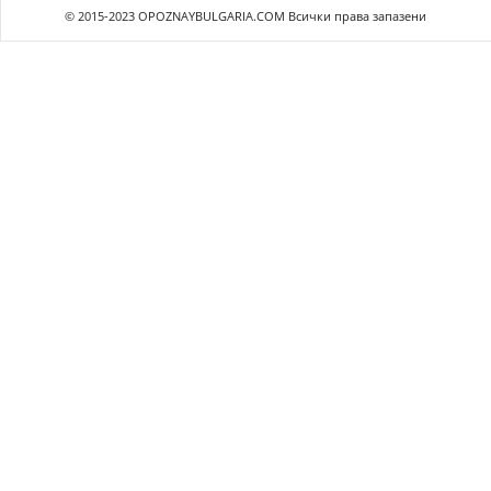
© 2015-2023 OPOZNAYBULGARIA.COM Всички права запазени
et giriş
mostbet
olabahis güncel giriş
olabahis giriş
olabahis
dedebet güncel g