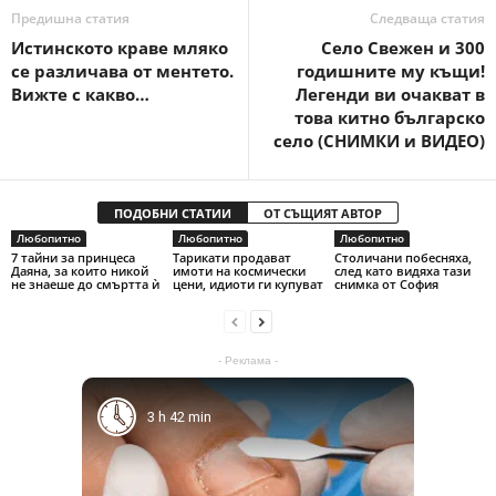
Предишна статия
Следваща статия
Истинското краве мляко
Село Свежен и 300
се различава от ментето.
годишните му къщи!
Вижте с какво…
Легенди ви очакват в
това китно българско
село (СНИМКИ и ВИДЕО)
ПОДОБНИ СТАТИИ
ОТ СЪЩИЯТ АВТОР
Любопитно
Любопитно
Любопитно
7 тайни за принцеса
Тарикати продават
Столичани побесняха,
Даяна, за които никой
имоти на космически
след като видяха тази
не знаеше до смъртта ѝ
цени, идиоти ги купуват
снимка от София
- Реклама -
3 h 42 min