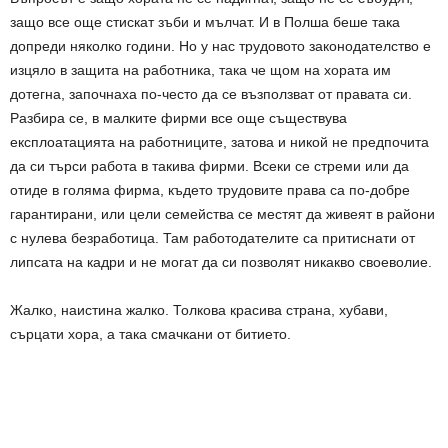
защо все още стискат зъби и мълчат. И в Полша беше така
допреди няколко години. Но у нас трудовото законодателство е
изцяло в защита на работника, така че щом на хората им
дотегна, започнаха по-често да се възползват от правата си.
Разбира се, в малките фирми все още съществува
експлоатацията на работниците, затова и никой не предпочита
да си търси работа в такива фирми. Всеки се стреми или да
отиде в голяма фирма, където трудовите права са по-добре
гарантирани, или цели семейства се местят да живеят в райони
с нулева безработица. Там работодателите са притиснати от
липсата на кадри и не могат да си позволят никакво своеволие.
Жалко, наистина жалко. Толкова красива страна, хубави,
сърцати хора, а така смачкани от битието.