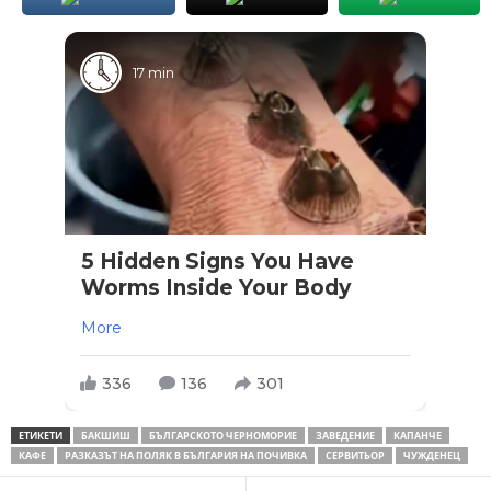
17 min
5 Hidden Signs You Have
Worms Inside Your Body
More
336
136
301
ЕТИКЕТИ
БАКШИШ
БЪЛГАРСКОТО ЧЕРНОМОРИЕ
ЗАВЕДЕНИЕ
КАПАНЧЕ
КАФЕ
РАЗКАЗЪТ НА ПОЛЯК В БЪЛГАРИЯ НА ПОЧИВКА
СЕРВИТЬОР
ЧУЖДЕНЕЦ