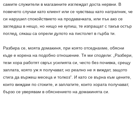
самите служители в магазините изглеждат доста нервни. В
повечето случаи като клиент или се чувстваш като натрапник, че
си нарушил спокойствието на продавачката, или пък ако се
загледаш в нещо, но нищо не купиш, те изпращат с такъв остър
поглед, сякаш са опрели дулото на пистолет в гърба ти.
Разбира се, моята домакиня, при която отседнахме, обясни
къде е корена на подобно отношение. Тя ми сподели: „Разбери,
тези хора работят свръх усилията си, често без почивка, срещу
заплата, която уж я получават, но реално не я виждат, защото
стига да вържеш месеца и толкоз“. И като се върна към цените,
които виждам по стоките, и заплатите, които хората получават,
бързо се уверявам в обяснението на домакинята си.