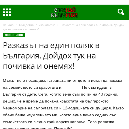
Начало
Общество
Любопитно
Разказът на един поляк в България. Дойдох
тук на почивка и онемях!
ЛЮБОПИТНО
Разказът на един поляк в
България. Дойдох тук на
почивка и онемях!
Мъжът не е посещавал страната ни от дете и искал да покаже
на семейството си красотата ѝ. Не съм идвал в
България от дете. Сега, когато вече съм почти на 40 години,
реших, че е време да покажа красотата на българското
Черноморие на съпругата си и 12-годишната си дъщеря. Какво
обаче беше изумлението ми, когато една вечер седнах със
семейството си в едно крайморско капанче. Това разказва
полски турист, цитиран от „Петел.бг“.