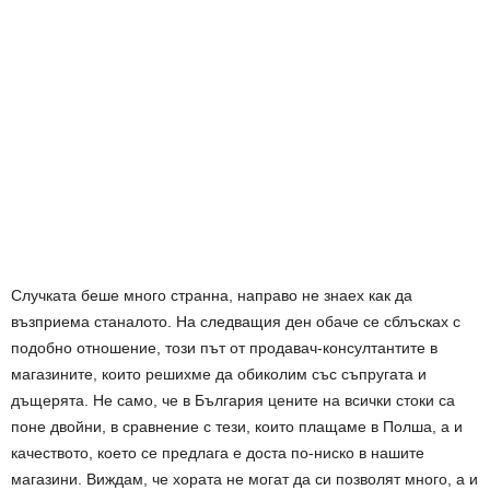
Случката беше много странна, направо не знаех как да
възприема станалото. На следващия ден обаче се сблъсках с
подобно отношение, този път от продавач-консултантите в
магазините, които решихме да обиколим със съпругата и
дъщерята. Не само, че в България цените на всички стоки са
поне двойни, в сравнение с тези, които плащаме в Полша, а и
качеството, което се предлага е доста по-ниско в нашите
магазини. Виждам, че хората не могат да си позволят много, а и