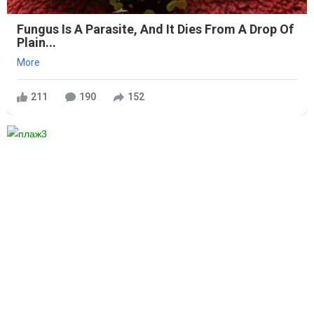
Fungus Is A Parasite, And It Dies From A Drop Of
Plain...
More
211
190
152