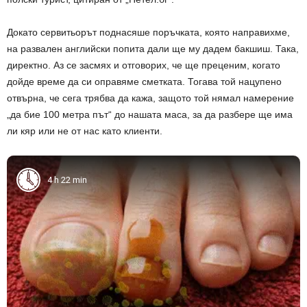
Докато сервитьорът поднасяше поръчката, която направихме,
на развален английски попита дали ще му дадем бакшиш. Така,
директно. Аз се засмях и отговорих, че ще преценим, когато
дойде време да си оправяме сметката. Тогава той нацупено
отвърна, че сега трябва да кажа, защото той нямал намерение
„да бие 100 метра път“ до нашата маса, за да разбере ще има
ли кяр или не от нас като клиенти.
4 h 22 min