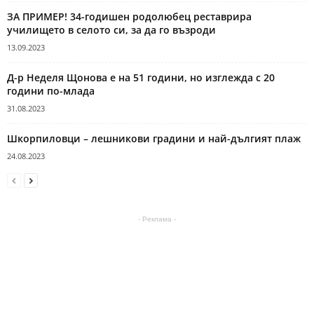
ЗА ПРИМЕР! 34-годишен родолюбец реставрира
училището в селото си, за да го възроди
13.09.2023
Д-р Неделя Щонова е на 51 години, но изглежда с 20
години по-млада
31.08.2023
Шкорпиловци – лешникови градини и най-дългият плаж
24.08.2023
- Реклама -