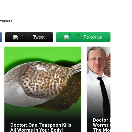
такава.
Tweet
Follow us
Doctor From Col
Doctor: One Teaspoon Kills
Worms Come Out 
All Worms in Your Body!
The Morning!