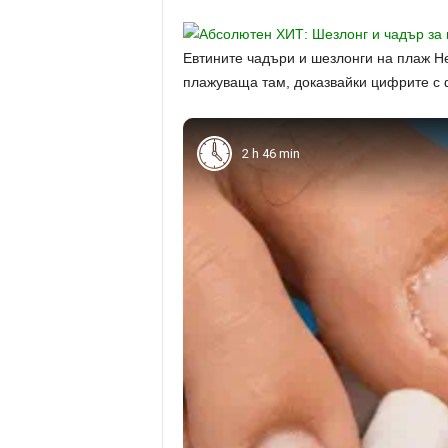
Евтините чадъри и шезлонги на плаж Не
плажуваща там, доказвайки цифрите с 
2 h 46 min