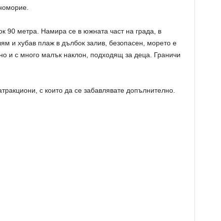
номорие.
к 90 метра. Намира се в южната част на града, в
лям и хубав плаж в дълбок залив, безопасен, морето е
вно и с много малък наклон, подходящ за деца. Граничи
атракциони, с които да се забавлявате допълнително.