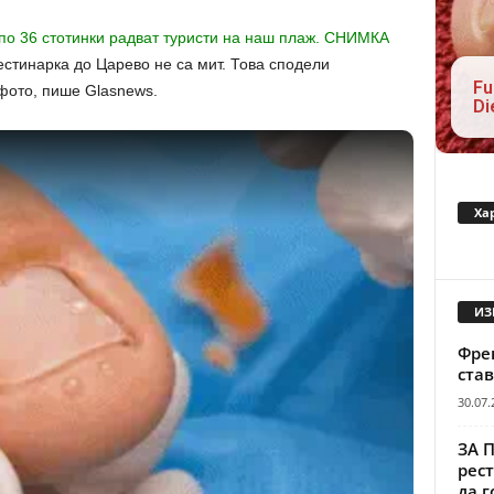
стинарка до Царево не са мит. Това сподели
Fu
фото, пише Glasnews.
Di
Ха
ИЗ
Френ
став
30.07.
ЗА 
рест
да г