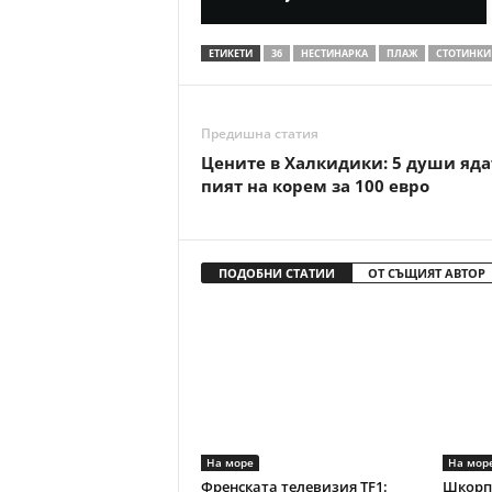
ЕТИКЕТИ
36
НЕСТИНАРКА
ПЛАЖ
СТОТИНКИ
Предишна статия
Цените в Халкидики: 5 души яда
пият на корем за 100 евро
ПОДОБНИ СТАТИИ
ОТ СЪЩИЯТ АВТОР
На море
На мор
Френската телевизия TF1:
Шкорп