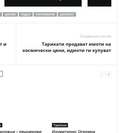
ЦАРЕВО
ЧАДЪР
ЧЕРНОМОРИЕ
ШЕЗЛОНГ
Следваща статия
т и
Тарикати продават имоти на
космически цени, идиоти ги купуват
е
Туризъм
иловци – лешникови
Изумително: Огромна