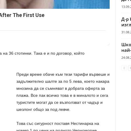
13.09.
After The First Use
Д-р 
изгл
31.08.
Шко
най
 на 36 стотинки. Така е и по договор, който
24.08.
Преди време обаче към тези тарифи вървеше и
задължително шалте за по 5 лева, което накара
мнозина да се съмняват в добрата оферта за
плажа. Все пак всичко това е в миналото и сега
туристите могат да се възползват от чадър и
шезлонг общо за под левче.
Това със сигурност поставя Нестинарка на
номер 1 по цени на родното Черноморие.