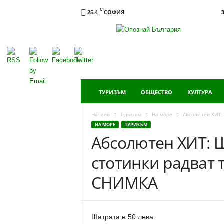
C
СОФИЯ
25.4
Опознай
България
ТУРИЗЪМ
ОБЩЕСТВО
КУЛТУРА
Начало
Туризъм
На море
Абсолютен ХИТ: 
НА МОРЕ
ТУРИЗЪМ
Абсолютен ХИТ: Ш
стотинки радват 
СНИМКА
Шатрата е 50 лева: