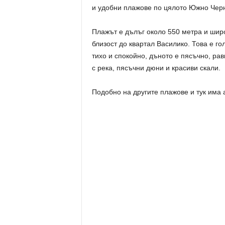
и удобни плажове по цялото Южно Чер
Плажът е дълъг около 550 метра и широ
близост до квартал Василико. Това е го
тихо и спокойно, дъното е пясъчно, ра
с река, пясъчни дюни и красиви скали.
Подобно на другите плажове и тук има 