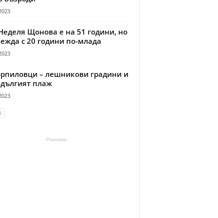
2023
Неделя Щонова е на 51 години, но
ежда с 20 години по-млада
2023
рпиловци – лешникови градини и
-дългият плаж
2023
- Реклама -