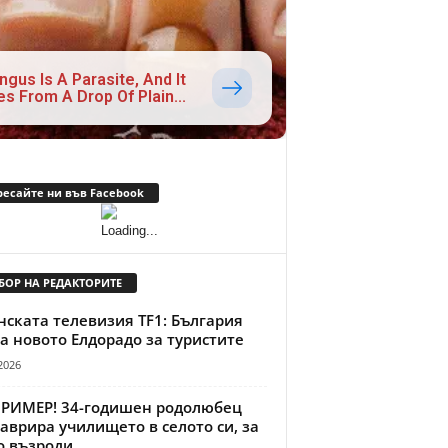
ngus Is A Parasite, And It
es From A Drop Of Plain...
ресайте ни във Facebook
БОР НА РЕДАКТОРИТЕ
ската телевизия TF1: България
а новото Елдорадо за туристите
2026
ПРИМЕР! 34-годишен родолюбец
аврира училището в селото си, за
о възроди