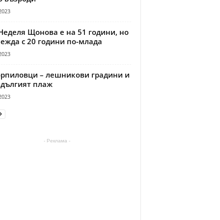
2023
Неделя Щонова е на 51 години, но
ежда с 20 години по-млада
2023
рпиловци – лешникови градини и
-дългият плаж
2023
- Реклама -