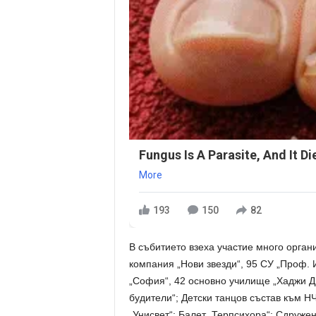
Fungus Is A Parasite, And It Di
More
193
150
82
В събитието взеха участие много органи
компания „Нови звезди“, 95 СУ „Проф
„София“, 42 основно училище „Хаджи Д
будители“; Детски танцов състав към НЧ
„Унисвет“; Балет „Терпсихора“; Сдруже