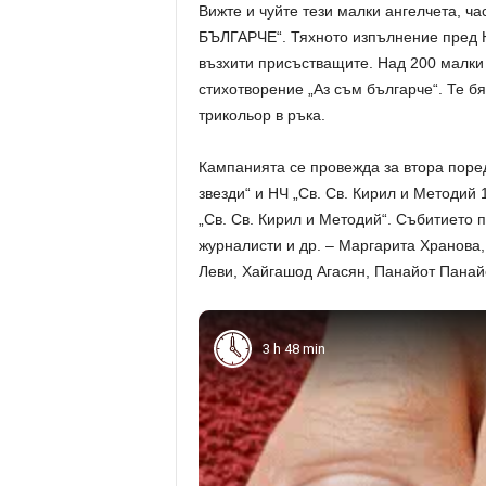
Вижте и чуйте тези малки ангелчета, ч
БЪЛГАРЧЕ“. Тяхното изпълнение пред 
възхити присъстващите. Над 200 малки 
стихотворение „Аз съм българче“. Те б
трикольор в ръка.
Кампанията се провежда за втора поре
звезди“ и НЧ „Св. Св. Кирил и Методий
„Св. Св. Кирил и Методий“. Събитието 
журналисти и др. – Маргарита Хранова,
Леви, Хайгашод Агасян, Панайот Панайо
3 h 48 min