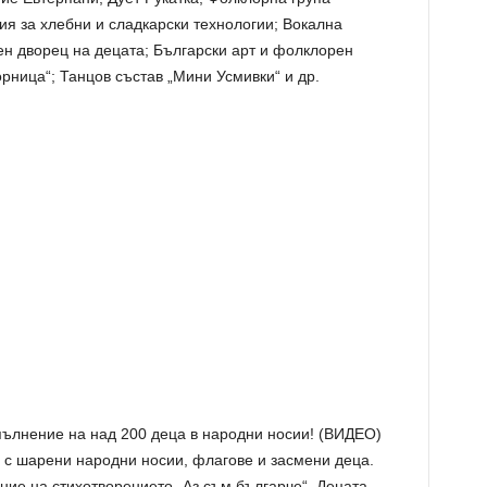
я за хлебни и сладкарски технологии; Вокална
 дворец на децата; Български арт и фолклорен
орница“; Танцов състав „Мини Усмивки“ и др.
 с шарени народни носии, флагове и засмени деца.
ние на стихотворението „Аз съм българче“. Децата