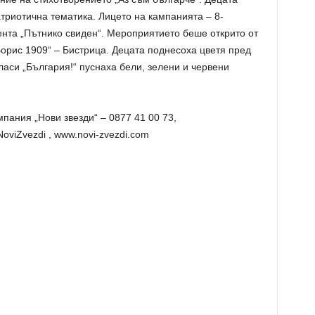
атриотична тематика. Лицето на кампанията – 8-
нта „Пътнико свиден“. Мероприятието беше открито от
Борис 1909“ – Бистрица. Децата поднесоха цветя пред
ласи „България!“ пуснаха бели, зелени и червени
пания „Нови звезди“ – 0877 41 00 73,
oviZvezdi , www.novi-zvezdi.com