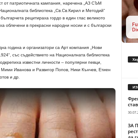
аст от патриотичната кампания, наречена „АЗ СЪМ
Националната библиотека „Св.Св.Кирил и Методий“
българчета рецитираха гордо в един глас великото
Fu
яха облечени в прекрасни народни носии и с български
Di
дна година и организатори са Арт компания „Нови
 1924“, със съдействието на Националната библиотека
Ха
подкрепиха известни личности – популярни певци,
 Мими Иванова и Развигор Попов, Ники Кънчев, Етиен
тов и др.
ИЗ
Френ
став
30.07.
ЗА 
рест
да г