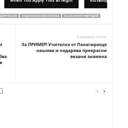
When You Apply This at Night
Instantly
ОДНИ НОСИИ
НАЦИОНАЛНА БИБЛИОТЕКА
СВ.СВ.КИРИЛ И МЕТОДИЙ
Следваща статия
и
За ПРИМЕР! Учителка от Панагюрище
нашива и подарява прекрасни
бва
везани знамена
е