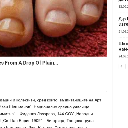
13.09.
Д-р 
изгл
31.08.
Шко
най
24.08.
es From A Drop Of Plain...
зации и колективи, сред които: възпитаниците на Арт
. Иван Шишманов“; Национално средно училище
имитър“ – Фиданка Лазарова, 144 СОУ „Народни
 „Св. Цар Борис 1909“ – Бистрица; Танцова група
ние Евтерпани; Дует Рукатка; Фолклорна група