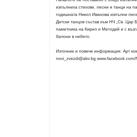
изпълниха стихове, песни и танци на п
годишната Никол Иванова изпълни песе
Детски танцов състав към НЧ „Св. Цар 
паметника на Кирил и Методий и с възг
балони в небето.
Източник и повече информация: Арт ком
novi_zvezdi@abv.bg www.facebook.com/N