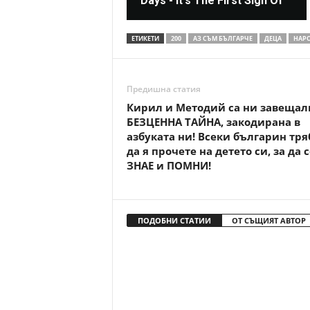
Days - It's The First Sign Of
ЕТИКЕТИ
200
АЗ СЪМ БЪЛГАРЧЕ
ДЕЦА
НАР
Предишна статия
Кирил и Методий са ни завещал
БЕЗЦЕННА ТАЙНА, закодирана в
азбуката ни! Всеки българин тря
да я прочете на детето си, за да с
ЗНАЕ и ПОМНИ!
ПОДОБНИ СТАТИИ
ОТ СЪЩИЯТ АВТОР