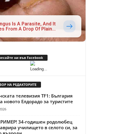
ngus Is A Parasite, And It
es From A Drop Of Plain...
ресайте ни във Facebook
БОР НА РЕДАКТОРИТЕ
ската телевизия TF1: България
а новото Елдорадо за туристите
2026
ПРИМЕР! 34-годишен родолюбец
аврира училището в селото си, за
о възроди