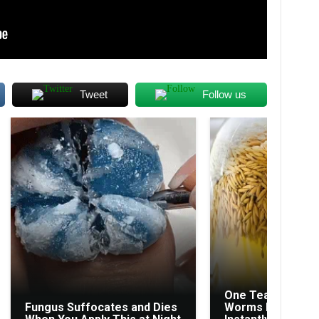
Tweet
Follow us
One Teaspoon An
Fungus Suffocates and Dies
Worms In The Bod