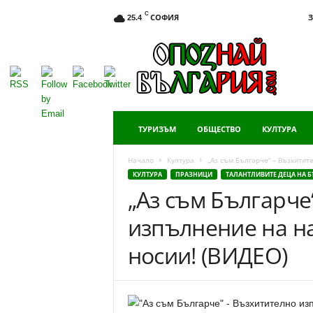
C
СОФИЯ
З
25.4
Опознай
България
ТУРИЗЪМ
ОБЩЕСТВО
КУЛТУРА
Начало
Култура
„Аз съм Българче“ – Възхитит
КУЛТУРА
ПРАЗНИЦИ
ТАЛАНТЛИВИТЕ ДЕЦА НА 
„Аз съм Българче
изпълнение на на
носии! (ВИДЕО)