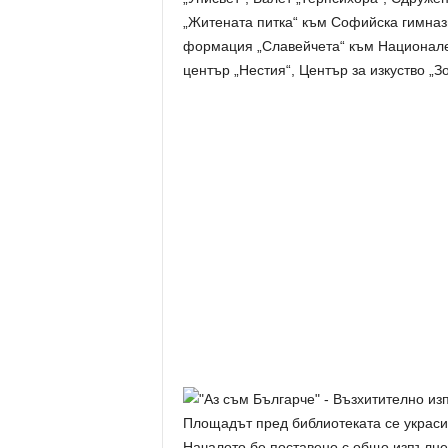
„Житената питка“ към Софийска гимнази
формация „Славейчета“ към Национален
център „Нестия“, Център за изкуство „З
Площадът пред библиотеката се украси
Началото бе поставено с общо изпълне