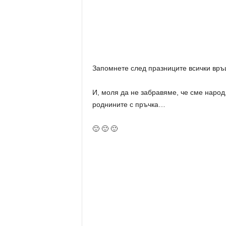
Запомнете след празниците всички връ
И, моля да не забравяме, че сме народ
роднините с пръчка…
🙂 🙂 🙂