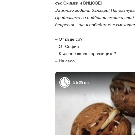
За много години, българи! Напразнув
Предлагаме ви подбрани смешки след 
депресия – ще я победим със смехоте
– От къде си?
– От София.
– Къде ще караш празниците?
– На село…
5 h 38 min