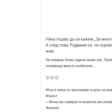
Нека първо да си кажем „За много
А след това: Радваме се, че оцеля
жив.
Не изкарах Нова година никак зле. При
телевизор вместо мобилния…
🙂 🙂 🙂
Мъж и жена се запознават в купе на вла
Мъжът:
– Жена ми навярно в момента ми изнев
Жената: