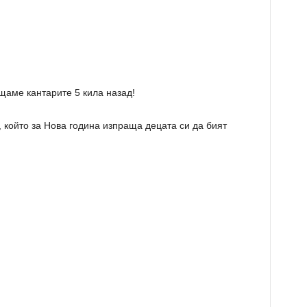
щаме кантарите 5 кила назад!
, който за Нова година изпраща децата си да бият