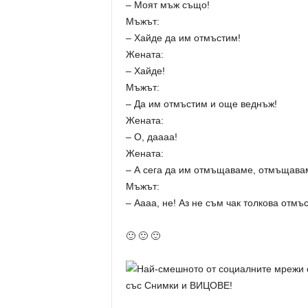
– Моят мъж също!
Мъжът:
– Хайде да им отмъстим!
Жената:
– Хайде!
Мъжът:
– Да им отмъстим и още веднъж!
Жената:
– О, даааа!
Жената:
– А сега да им отмъщаваме, отмъщав
Мъжът:
– Аааа, не! Аз не съм чак толкова отм
🙂 🙂 🙂