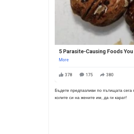
5 Parasite-Causing Foods You
More
378
175
380
Бъдете предпазливи по пътищата сега п
колите си на жените им, да ги карат!