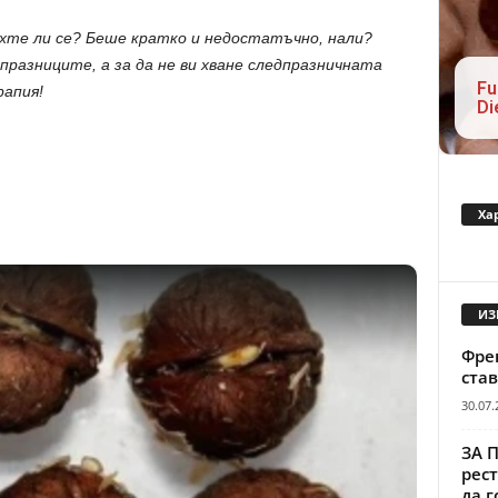
ахте ли се? Беше кратко и недостатъчно, нали?
празниците, а за да не ви хване следпразничната
Fu
рапия!
Di
Ха
ИЗ
Френ
став
30.07.
ЗА 
рест
да г