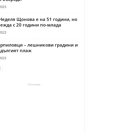
2023
Неделя Щонова е на 51 години, но
ежда с 20 години по-млада
2023
рпиловци – лешникови градини и
-дългият плаж
2023
- Реклама -