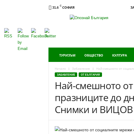
C
СОФИЯ
З
31.6
Опознай
България
ТУРИЗЪМ
ОБЩЕСТВО
КУЛТУРА
Начало
Забавление
Най-смешното от социалн
ЗАБАВЛЕНИЕ
ОТ БЪЛГАРИЯ
Най-смешното от
празниците до дн
Снимки и ВИЦОВ