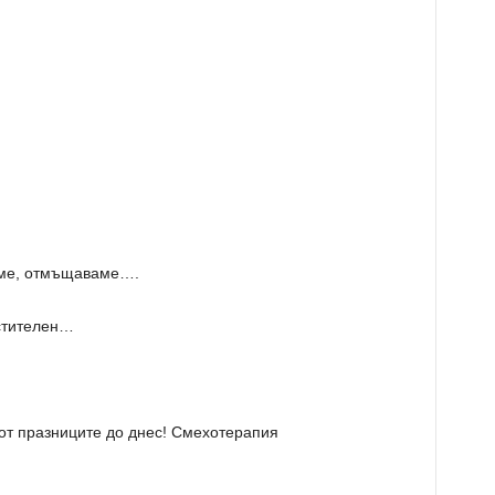
аме, отмъщаваме….
ъстителен…