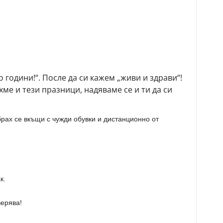
 години!“. После да си кажем „живи и здрави“!
хме и тези празници, надяваме се и ти да си
брах се вкъщи с чужди обувки и дистанционно от
к.
ерява!