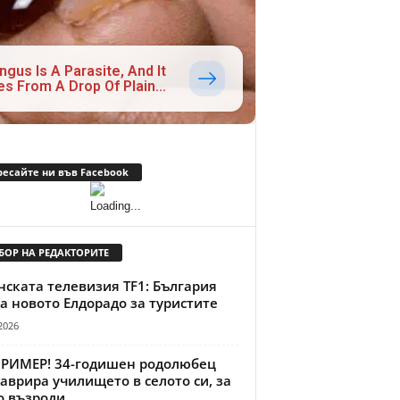
ngus Is A Parasite, And It
es From A Drop Of Plain...
ресайте ни във Facebook
БОР НА РЕДАКТОРИТЕ
ската телевизия TF1: България
а новото Елдорадо за туристите
2026
ПРИМЕР! 34-годишен родолюбец
аврира училището в селото си, за
о възроди