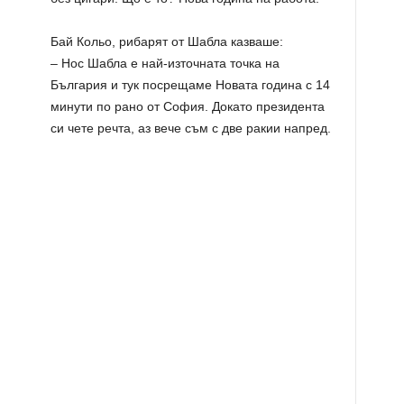
Бай Кольо, рибарят от Шабла казваше:
– Нос Шабла е най-източната точка на
България и тук посрещаме Новата година с 14
минути по рано от София. Докато президента
си чете речта, аз вече съм с две ракии напред.