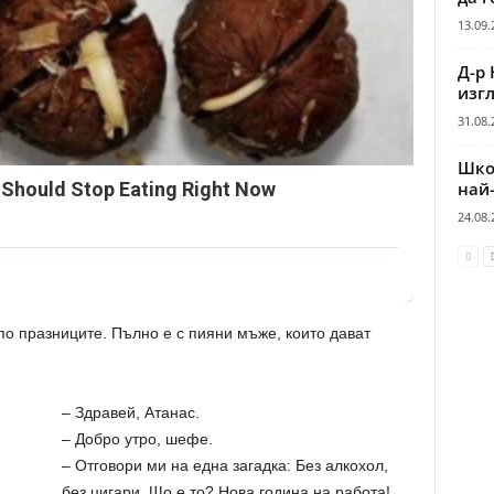
13.09.
Д-р 
изгл
31.08.
Шко
 Should Stop Eating Right Now
най
24.08.
о празниците. Пълно е с пияни мъже, които дават
– Здравей, Атанас.
– Добро утро, шефе.
– Отговори ми на една загадка: Без алкохол,
без цигари. Що е то? Нова година на работа!