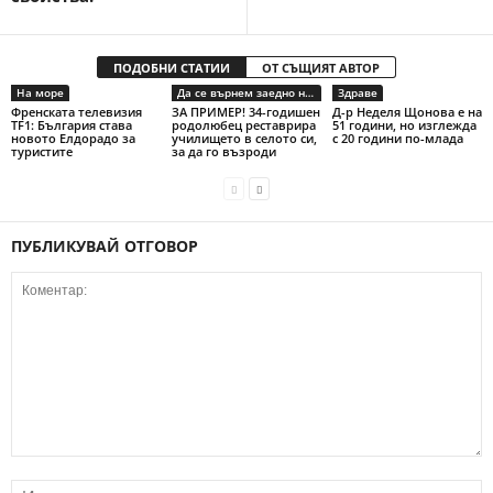
ПОДОБНИ СТАТИИ
ОТ СЪЩИЯТ АВТОР
На море
Да се върнем заедно на село
Здраве
Френската телевизия
ЗА ПРИМЕР! 34-годишен
Д-р Неделя Щонова е на
TF1: България става
родолюбец реставрира
51 години, но изглежда
новото Елдорадо за
училището в селото си,
с 20 години по-млада
туристите
за да го възроди
ПУБЛИКУВАЙ ОТГОВОР