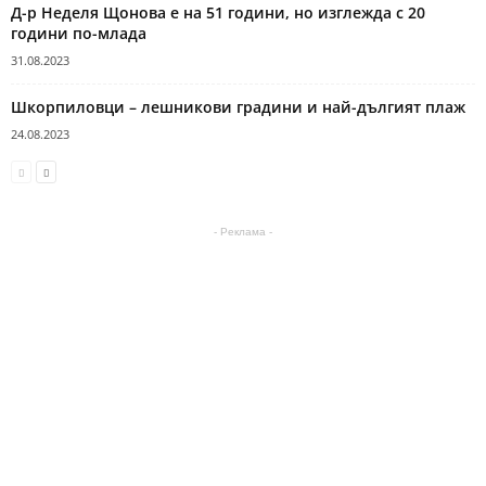
Д-р Неделя Щонова е на 51 години, но изглежда с 20
години по-млада
31.08.2023
Шкорпиловци – лешникови градини и най-дългият плаж
24.08.2023
- Реклама -