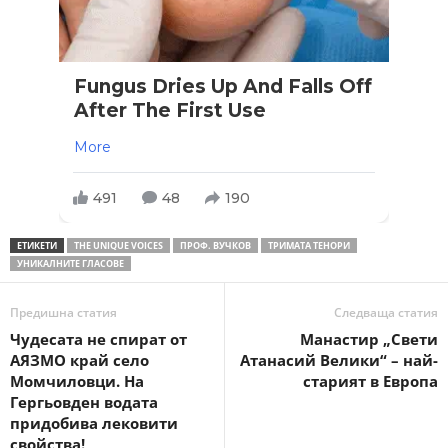
Fungus Dries Up And Falls Off
After The First Use
More
491
48
190
ЕТИКЕТИ
THE UNIQUE VOICES
ПРОФ. ВУЧКОВ
ТРИМАТА ТЕНОРИ
УНИКАЛНИТЕ ГЛАСОВЕ
Предишна статия
Следваща статия
Чудесата не спират от
Манастир „Свети
АЯЗМО край село
Атанасий Велики“ – най-
Момчиловци. На
старият в Европа
Гергьовден водата
придобива лековити
свойства!