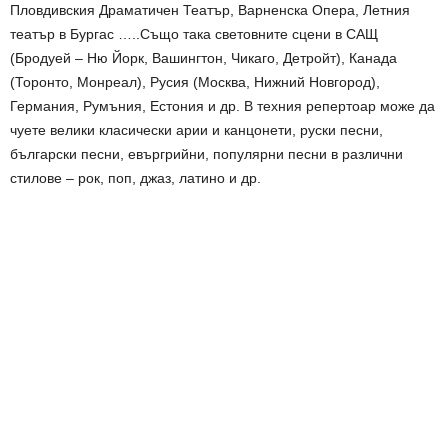
Пловдивския Драматичен Театър, Варненска Опера, Летния
театър в Бургас …..Също така световните сцени в САЩ
(Бродуей – Ню Йорк, Вашингтон, Чикаго, Детройт), Канада
(Торонто, Монреал), Русия (Москва, Нижний Новгород),
Германия, Румъния, Естония и др. В техния репертоар може да
чуете велики класически арии и канцонети, руски песни,
български песни, евъргрийни, популярни песни в различни
стилове – рок, поп, джаз, латино и др.