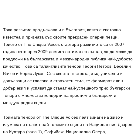
Това развитие продължава и в България, която е световно
известна и призната със своите прекрасни оперни певци.
Триото от The Unique Voices стартира развитието си от 2007
година като през 2009 достига оптимален състав, за да може да
предложи на българската и международна публика най-доброто
качество. Това са талантливите тенори Георги Петров, Веселин
Вачев и Борис Луков. Със своята пъстрота, хъс, уникални и
допълващи се гласове и страхотен стил, те формират един
добър екип и успяват да станат най-успешното трио български
тенори с множество концерти на престижни български и
международни сцени.
Тримата тенори от The Unique Voices пеят винаги на живо и
изумяват и пълнят най-големите сцени на Националния Дворец
на Култура (зала 1), Софийска Национална Опера,