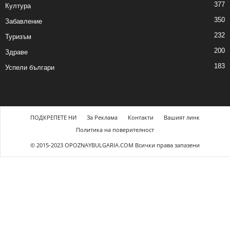
377
Култура
350
Забавление
232
Туризъм
200
Здраве
183
Успели българи
ПОДКРЕПЕТЕ НИ
За Реклама
Контакти
Вашият линк
Политика на поверителност
© 2015-2023 OPOZNAYBULGARIA.COM Всички права запазени
t güncel giriş
starzbet giriş
starzbet
starzbet güncel giriş
starzbet giriş
starzb