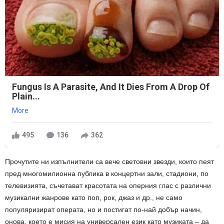
Fungus Is A Parasite, And It Dies From A Drop Of
Plain...
More
495
136
362
Прочутите ни изпълнители са вече световни звезди, които пеят
пред многомилионна публика в концертни зали, стадиони, по
телевизията, съчетават красотата на оперния глас с различни
музикални жанрове като поп, рок, джаз и др., не само
популяризират операта, но и постигат по-най добър начин,
онова, което е мисия на универсален език като музиката – да