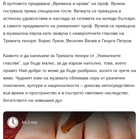
В култовото предаване „
Времена и нрави“ на проф. Вучков
гостуваха трима специални гости. Вечерта се превърна в
истинско удоволствие и наслада за сетивата на хиляди българи,
а самото предаването на уникалният проф. Вучков се превърна
в музикална перла като зазвуча с невероятните гласове на
Тримата тенори: Борис Луков, Веселин Вачев и Георги Петров.
Каквото и да напишем за Тримата тенори от
„Уникалните
гласове“
, ще бъде малко, за да изрази напълно, това, което
правят. Най-добре то може да бъде разбрано, когато ги чуете на
живо. Чудният език на музиката сближава хора от различни
поколения, култури и националности – докосва непосредствено
във време и пространство и в пъстрото световно наследство,
богатството на човешкия дух.
4 h 2 min