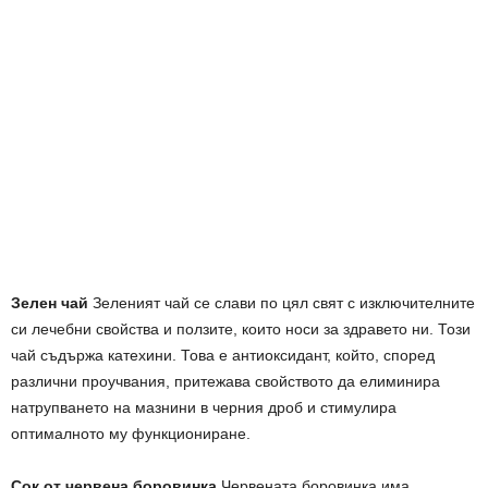
Зелен чай
Зеленият чай се слави по цял свят с изключителните
си лечебни свойства и ползите, които носи за здравето ни. Този
чай съдържа катехини. Това е антиоксидант, който, според
различни проучвания, притежава свойството да елиминира
натрупването на мазнини в черния дроб и стимулира
оптималното му функциониране.
Сок от червена боровинка
Червената боровинка има