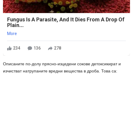
Fungus Is A Parasite, And It Dies From A Drop Of
Plain...
More
234
136
278
Описаните по-долу прясно-изцедени сокове детоксикират и
изчистват натрупаните вредни вещества в дроба. Това са: