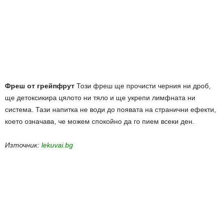
Фреш от грейпфрут
Този фреш ще прочисти черния ни дроб,
ще детоксикира цялото ни тяло и ще укрепи лимфната ни
система. Тази напитка не води до появата на странични ефекти,
което означава, че можем спокойно да го пием всеки ден.
Източник:
lekuvai.bg