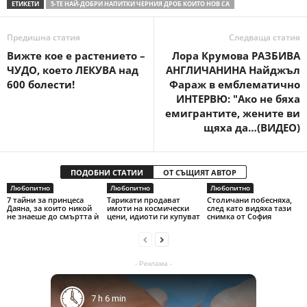
ЕТИКЕТИ
5-ТЕ НАЙ-ДОБРИ НАПИТКИ ЧЕРНИЯ ДРОБ КОИТО НОВ СА
Предишна статия
Следваща статия
Вижте кое е растението –
Лора Крумова РАЗБИВА
ЧУДО, което ЛЕКУВА над
АНГЛИЧАНИНА Найджъл
600 болести!
Фараж в емблематично
ИНТЕРВЮ: "Ако не бяха
емигрантите, жените ви
щяха да…(ВИДЕО)
ПОДОБНИ СТАТИИ
ОТ СЪЩИЯТ АВТОР
Любопитно
Любопитно
Любопитно
7 тайни за принцеса
Тарикати продават
Столичани побесняха,
Даяна, за които никой
имоти на космически
след като видяха тази
не знаеше до смъртта ѝ
цени, идиоти ги купуват
снимка от София
- Реклама -
7 h 6 min