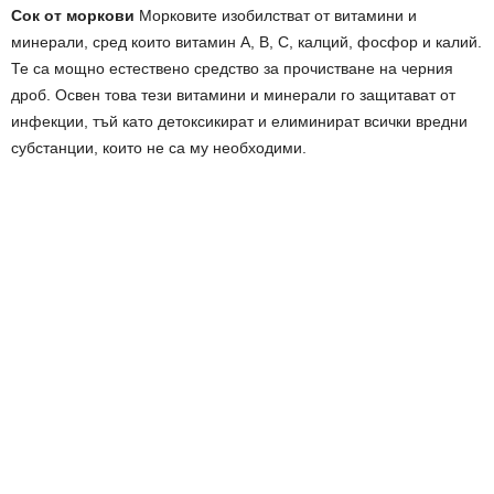
Сок от моркови
Морковите изобилстват от витамини и
минерали, сред които витамин А, В, С, калций, фосфор и калий.
Те са мощно естествено средство за прочистване на черния
дроб. Освен това тези витамини и минерали го защитават от
инфекции, тъй като детоксикират и елиминират всички вредни
субстанции, които не са му необходими.