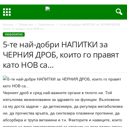
Начало
Общество
Любопитно
5-те най-добри НАПИТКИ за ЧЕРНИЯ ДРОБ,
които го правят като НОВ са…
ЛЮБОПИТНО
5-те най-добри НАПИТКИ за
ЧЕРНИЯ ДРОБ, които го правят
като НОВ са…
Черният дроб е сред най-важните органи в тялото ни. Той
изпълнява жизненоважни за здравето ни функции. Възложени
са му доста задачи – да детоксикира, да регулира метаболизма
ни, да прочиства кръвта, да синтезира плазмени протеини, да
абсорбира и трупа витамини и т.н. Факторите и навиците, които
излагат на риск здравословното състояние на този важен орган,