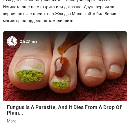
Истината още не е открита или доказана. Друга версия за
черния петък е арестът на Жак дьо Моле, който бил Велик
магистър на ордена на тамплиерите.
2 h 23 min
Fungus Is A Parasite, And It Dies From A Drop Of
Plain...
More