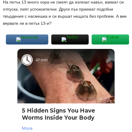
На петък 13 много хора не смеят да излязат навън, взимат си
отпуска, пият успокоителни. Други пък приемат подобни
твърдения с насмешка и си вършат нещата без проблем. А вие
вярвате ли в петък 13-и?
47 min
5 Hidden Signs You Have
Worms Inside Your Body
More