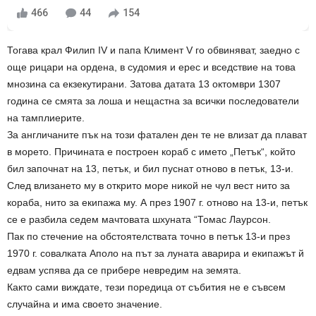
466
44
154
Тогава крал Филип IV и папа Климент V го обвиняват, заедно с
още рицари на ордена, в судомия и ерес и вседствие на това
мнозина са екзекутирани. Затова датата 13 октомври 1307
година се смята за лоша и нещастна за всички последователи
на тамплиерите.
За англичаните пък на този фатален ден те не влизат да плават
в морето. Причината е построен кораб с името „Петък“, който
бил започнат на 13, петък, и бил пуснат отново в петък, 13-и.
След влизането му в открито море никой не чул вест нито за
кораба, нито за екипажа му. А през 1907 г. отново на 13-и, петък
се е разбила седем мачтовата шхуната “Томас Лаурсон.
Пак по стечение на обстоятелствата точно в петък 13-и през
1970 г. совалката Аполо на път за луната аварира и екипажът й
едвам успява да се прибере невредим на земята.
Както сами виждате, тези поредица от събития не е съвсем
случайна и има своето значение.