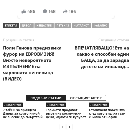
486
168
186
ЕТИКЕТИ
ДЯВОЛ
НЕЩАСТИЕ
ПЕТЪК 13
ФАТАЛИСТ
ФАТАЛНО
Предишна статия
Следваща статия
Поли Генова предизвика
ВПЕЧАТЛЯВАЩО! Ето на
фурор на ЕВРОВИЗИЯ!
какво е способен един
Вижте невероятното
БАЩА, за да зарадва
ИЗПЪЛНЕНИЕ на
детето си инвалид…
чаровната ни певица
(ВИДЕО)
ПОДОБНИ СТАТИИ
ОТ СЪЩИЯТ АВТОР
Любопитно
Любопитно
Любопитно
7 тайни за принцеса
Тарикати продават
Столичани побесняха,
Даяна, за които никой
имоти на космически
след като видяха тази
не знаеше до смъртта ѝ
цени, идиоти ги купуват
снимка от София