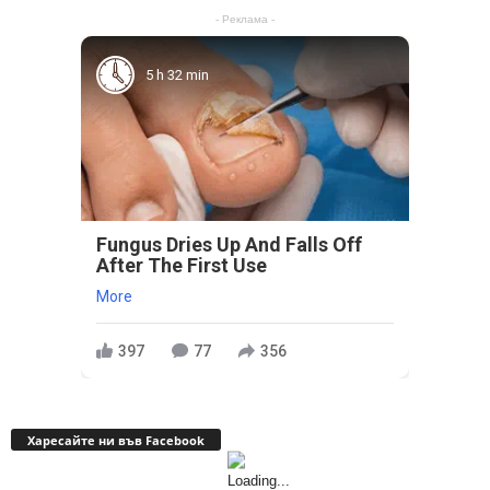
- Реклама -
5 h 32 min
Fungus Dries Up And Falls Off
After The First Use
More
397
77
356
Харесайте ни във Facebook