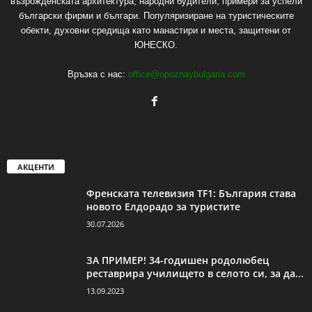
възрожденската архитектура, народни будители, примери за успели
български фирми и българи. Популяризиране на туристическите
обекти, духовни средища като манастири и места, защитени от
ЮНЕСКО.
Връзка с нас:
office@opoznaybulgaria.com
АКЦЕНТИ
Френската телевизия TF1: България става
новото Елдорадо за туристите
30.07.2026
ЗА ПРИМЕР! 34-годишен родолюбец
реставрира училището в селото си, за да...
13.09.2023