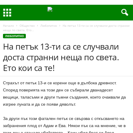
Начало
Общество
Любопитно
На петък 13-ти са се случвали доста странни
неща по света. Ето...
ЛЮБОПИТНО
На петък 13-ти са се случвали
доста странни неща по света.
Ето кои са те!
Страхът от петък 13-и се корени още в дълбока древност.
Според поверията на този ден се събирали дванадесет
вещици, таласъми и други тъмни създания, които очаквали да
изгрее луната и да се появи дяволът.
За други пък този фатален петък се свързва с откъсването на
забранения плод от Адам и Ева. Някои пък са на мнение, че в
този ден е станало убийството – Каин убил брат си Авел.