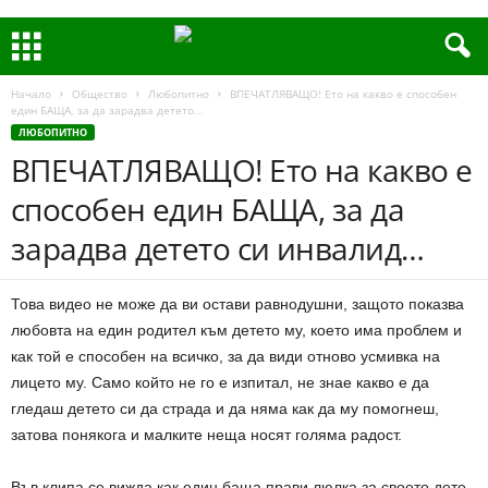
Начало
Общество
Любопитно
ВПЕЧАТЛЯВАЩО! Ето на какво е способен
един БАЩА, за да зарадва детето...
ЛЮБОПИТНО
ВПЕЧАТЛЯВАЩО! Ето на какво е
способен един БАЩА, за да
зарадва детето си инвалид…
Това видео не може да ви остави равнодушни, защото показва
любовта на един родител към детето му, което има проблем и
как той е способен на всичко, за да види отново усмивка на
лицето му. Само който не го е изпитал, не знае какво е да
гледаш детето си да страда и да няма как да му помогнеш,
затова понякога и малките неща носят голяма радост.
Във клипа се вижда как един баща прави люлка за своето дете,