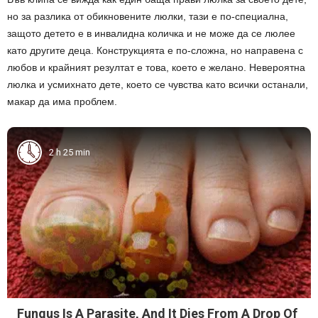
но за разлика от обикновените люлки, тази е по-специална,
защото детето е в инвалидна количка и не може да се люлее
като другите деца. Конструкцията е по-сложна, но направена с
любов и крайният резултат е това, което е желано. Невероятна
люлка и усмихнато дете, което се чувства като всички останали,
макар да има проблем.
2 h 25 min
Fungus Is A Parasite, And It Dies From A Drop Of