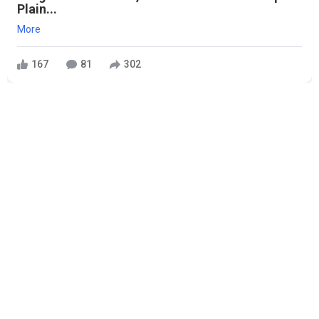
Plain...
More
167
81
302