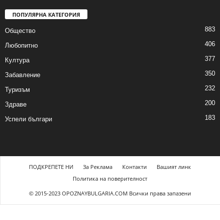
ПОПУЛЯРНА КАТЕГОРИЯ
883
Общество
406
Любопитно
377
Култура
350
Забавление
232
Туризъм
200
Здраве
183
Успели българи
ПОДКРЕПЕТЕ НИ
За Реклама
Контакти
Вашият линк
Политика на поверителност
© 2015-2023 OPOZNAYBULGARIA.COM Всички права запазени
arzbet
starzbet güncel giriş
starzbet giriş
starzbet
starzbet güncel giriş
starzbe