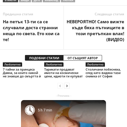
ЕТИКЕТИ
БАЩА
ДЕТЕ
ИНВАЛИД
ЛЮЛКА
Предишна статия
Следваща статия
На петък 13-ти са се
НЕВЕРОЯТНО! Само вижте
случвали доста странни
къде бяха пътниците в
неща по света. Ето кои са
този претъпкан влак!
те!
(ВИДЕО)
ПОДОБНИ СТАТИИ
ОТ СЪЩИЯТ АВТОР
Любопитно
Любопитно
Любопитно
7 тайни за принцеса
Тарикати продават
Столичани побесняха,
Даяна, за които никой
имоти на космически
след като видяха тази
не знаеше до смъртта ѝ
цени, идиоти ги купуват
снимка от София
- Реклама -
5 h 7 min