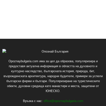
Opoznaybulgaria.com има за цел да образова, популяризира и
предоставя актуална информация в областта на духовното и
културно наследство, българската история, природа, бит,
възрожденската архитектура, народни будители, примери за успели
български фирми и българи. Популяризиране на туристическите
обекти, духовни средища като манастири и места, защитени от
ЮНЕСКО.
Връзка с нас:
office@opoznaybulgaria.com