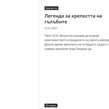
Крепости
Легенда за крепостта на
гълъбите
02.01.2021
През 313г. Византия решава да въведе
християнството в пределите на своята импер
Дошло време жителите на селището, където 
намира днешния град Пещера да...
История