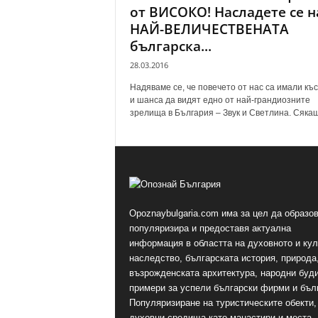
от ВИСОКО! Насладете се н
НАЙ-ВЕЛИЧЕСТВЕНАТА
българска...
28.03.2016
Надяваме се, че повечето от нас са имали къ
и шанса да видят едно от най-грандиозните
зрелища в България – Звук и Светлина. Сякаш.
Opoznaybulgaria.com има за цел да образов
популяризира и предоставя актуална
информация в областта на духовното и ку
наследство, българската история, природа,
възрожденската архитектура, народни буд
примери за успели български фирми и бъл
Популяризиране на туристическите обекти,
духовни средища като манастири и места,