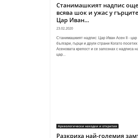
Станимашкият надпис ощ
всява шок и ужас у гърците
Цар Иван...
23.02.2020
Станимашкият надпис: Цар Иван Асен II - цар
българи, гърци и други страни Когато посетих
Асеновата крепост и се запознах с надписа н
цар...
Археологически находки и открития
Разкриха най-големия зам