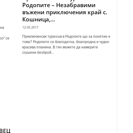
Родопите – Незабравими
въжени приключения край с.
Кошница,...
12.05.2017
 на
Приключенски туризъм в Родопите що за понятие е
ро" се
това? Родопите са благодатна, благородна и чудно
красива планина. В тях можете да намерите
сгушени безброй...
ВЕЦ