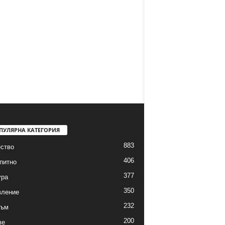
ПУЛЯРНА КАТЕГОРИЯ
883
ство
406
питно
377
ура
350
вление
232
зъм
200
ве