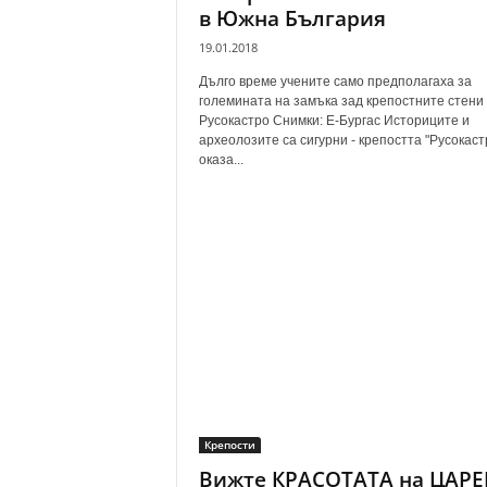
в Южна България
19.01.2018
Дълго време учените само предполагаха за
големината на замъка зад крепостните стени
Русокастро Снимки: Е-Бургас Историците и
археолозите са сигурни - крепостта "Русокаст
оказа...
Крепости
Вижте КРАСОТАТА на ЦАРЕ