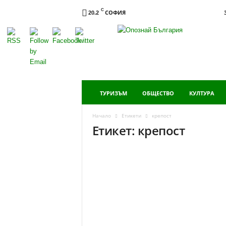
C
СОФИЯ
20.2
Опознай
България
ТУРИЗЪМ
ОБЩЕСТВО
КУЛТУРА
Начало
Етикети
крепост
Етикет: крепост