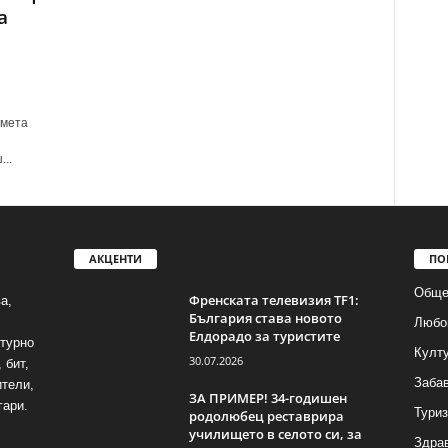
а
смета
..
АКЦЕНТИ
ПО
Обще
Френската телевизия TF1:
а,
България става новото
Любо
Елдорадо за туристите
лтурно
Култ
30.07.2026
 бит,
Заба
ители,
ЗА ПРИМЕР! 34-годишен
гари.
Тури
родолюбец реставрира
училището в селото си, за
Здра