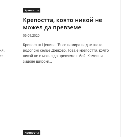
Крепости
Крепостта, която никой не
можел да превземе
05.09.2020
Крепостта Цепина. Тя се намира над китното
ия.
родопско селце Дорково. Това е крепостта, която
се
никой не е могъл да превземе в бой. Каменни
зидове широки...
Крепости