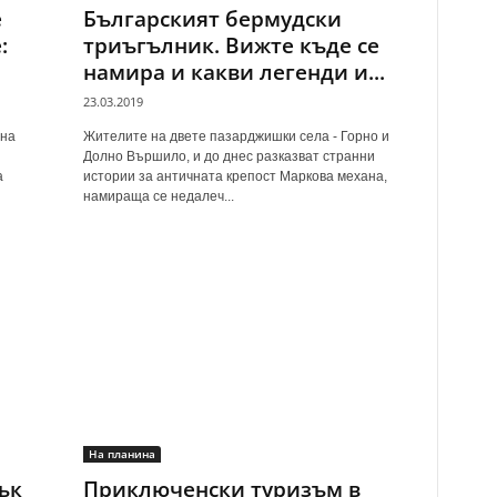
е
Българският бермудски
:
триъгълник. Вижте къде се
намира и какви легенди и...
23.03.2019
 на
Жителите на двете пазарджишки села - Горно и
Долно Вършило, и до днес разказват странни
а
истории за античната крепост Маркова механа,
намираща се недалеч...
На планина
ък
Приключенски туризъм в